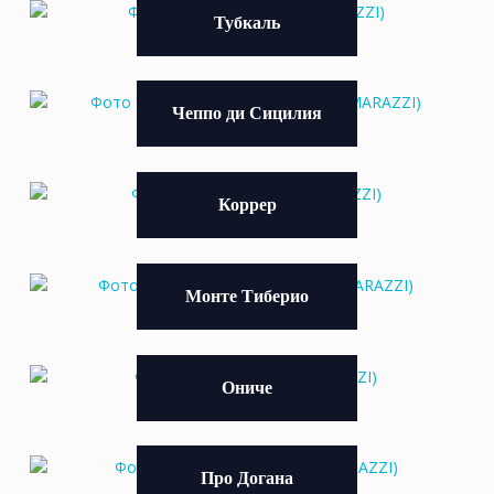
Тубкаль
Чеппо ди Сицилия
Коррер
Монте Тиберио
Ониче
Про Догана