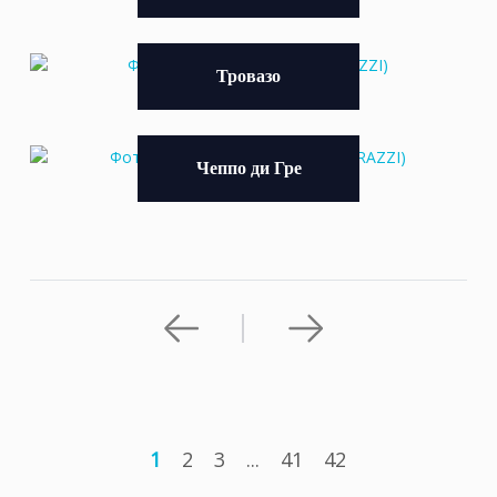
Тровазо
Чеппо ди Гре
1
2
3
...
41
42