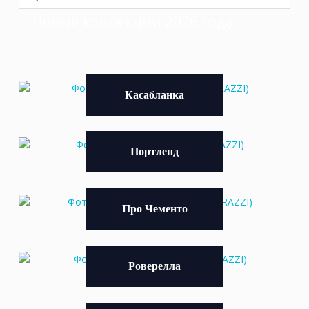
Прованс KERAMA MARAZZI
Новые коллекции 2026 года
Касабланка
Портленд
Про Чементо
Роверелла