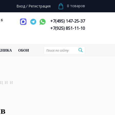
0
товаров
Вход
/
Регистрация
 6
+7(495) 147-25-37
+7(925) 851-11-10
ХНИКА
ОБОИ
ЦИИ
йв