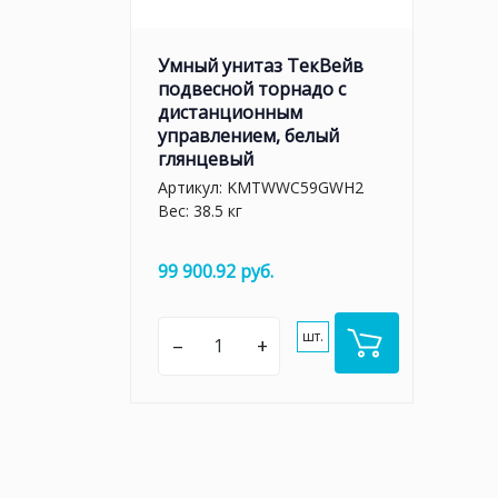
Умный унитаз ТекВейв
подвесной торнадо с
дистанционным
управлением, белый
глянцевый
Артикул:
KMTWWC59GWH2
Вес: 38.5 кг
99 900.92 руб.
шт.
–
+