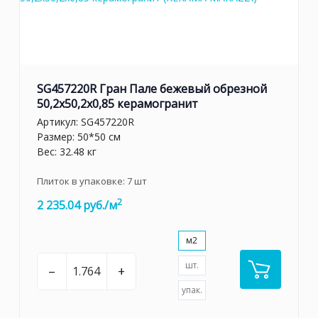
SG457220R Гран Пале бежевый обрезной
50,2x50,2x0,85 керамогранит
Артикул:
SG457220R
Размер: 50*50 см
Вес: 32.48 кг
Плиток в упаковке:
7
шт
2
2 235.04 руб./м
м2
шт.
–
+
упак.