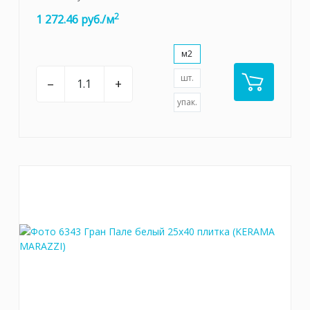
2
1 272.46 руб./м
м2
шт.
–
+
упак.