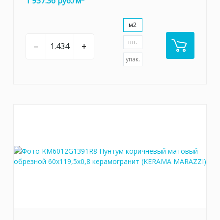
1 937.36 руб./м
м2
шт.
–
+
упак.