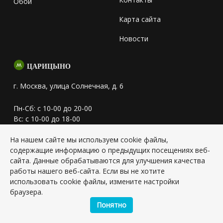
Обои
Карта сайта
Новости
ЦАРИЦЫНО
г. Москва, улица Солнечная, д. 6
Пн-Сб: с 10-00 до 20-00
Вс: с 10-00 до 18-00
На нашем сайте мы используем cookie файлы,
info@shopkeramogranit.ru
содержащие информацию о предыдущих посещениях веб-
сайта. Данные обрабатываются для улучшения качества
+7(495) 147-25-37
работы нашего веб-сайта. Если вы не хотите
использовать cookie файлы, измените настройки
+7(925) 851-11-10
браузера.
Понятно