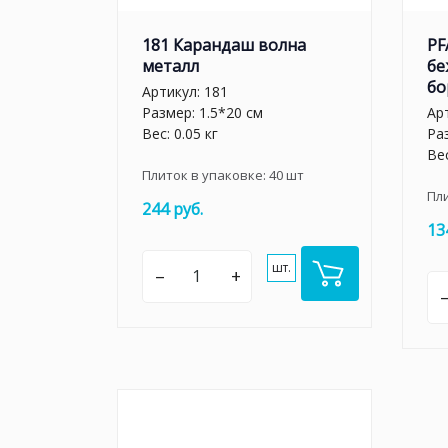
181 Карандаш волна
PF
металл
бе
бо
Артикул:
181
Размер: 1.5*20 см
Ар
Вес: 0.05 кг
Ра
Вес
Плиток в упаковке:
40
шт
Пл
244 руб.
13
шт.
–
+