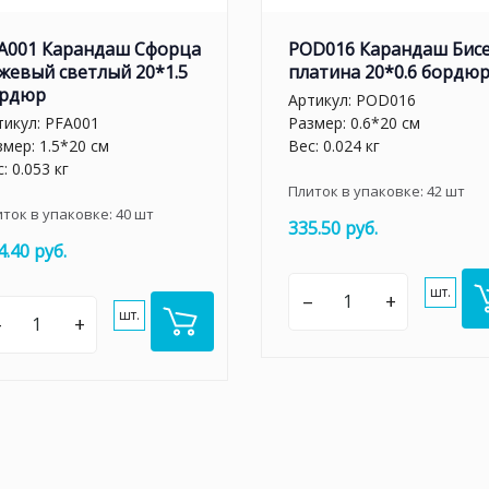
A001 Карандаш Сфорца
POD016 Карандаш Бис
жевый светлый 20*1.5
платина 20*0.6 бордю
рдюр
Артикул:
POD016
тикул:
PFA001
Размер: 0.6*20 см
змер: 1.5*20 см
Вес: 0.024 кг
: 0.053 кг
Плиток в упаковке:
42
шт
иток в упаковке:
40
шт
335.50 руб.
4.40 руб.
шт.
–
+
шт.
–
+