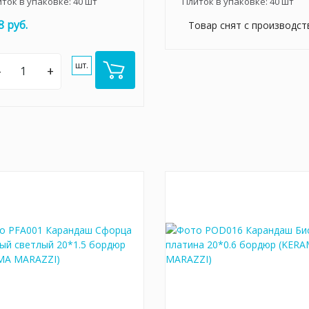
иток в упаковке:
40
шт
Плиток в упаковке:
40
шт
8 руб.
Товар снят с производст
шт.
–
+