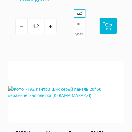
м2
шт.
–
+
упак.