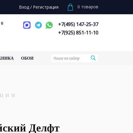
0
товаров
Вход
/
Регистрация
 6
+7(495) 147-25-37
+7(925) 851-11-10
ХНИКА
ОБОИ
ЦИИ
йский Делфт