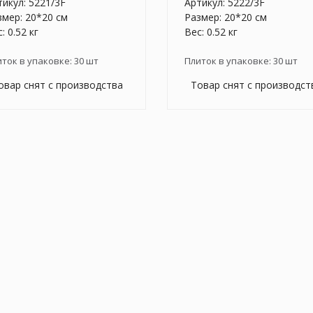
тикул:
5221/3F
Артикул:
5222/3F
змер: 20*20 см
Размер: 20*20 см
: 0.52 кг
Вес: 0.52 кг
иток в упаковке:
30
шт
Плиток в упаковке:
30
шт
овар снят с производства
Товар снят с производст