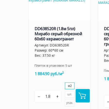
DD638520R (1.8м 5пл)
DD
Мирабо серый обрезной
се
60х60 керамогранит
60
гр
Артикул:
DD638520R
Размер: 60*60 см
Ар
Вес: 37.50 кг
Ра
Вес
Плиток в упаковке:
5
шт
Пл
2
1 884.90 руб./м
1 
м2
шт.
–
+
упак.