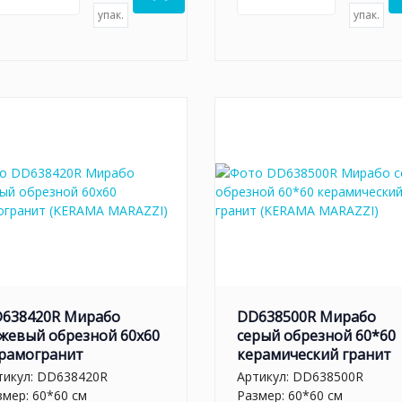
упак.
упак.
638420R Мирабо
DD638500R Мирабо
жевый обрезной 60х60
серый обрезной 60*60
рамогранит
керамический гранит
тикул:
DD638420R
Артикул:
DD638500R
змер: 60*60 см
Размер: 60*60 см