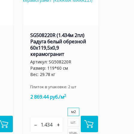
SG508220R (1.434м 2пл)
Радуга белый обрезной
60x119,5x0,9
керамогранит
Артикул:
SG508220R
Размер: 119*60 см
Вес: 29.78 кг
Плиток в упаковке:
2
шт
2
2 869.44 руб./м
м2
шт.
–
+
упак.