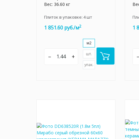
Вес: 36.60 кг
Вес
Плиток в упаковке:
4
шт
Пл
2
1 851.60 руб./м
1 
м2
шт.
–
+
упак.