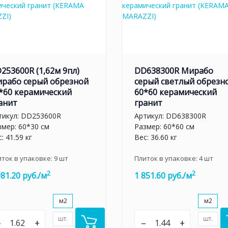
253600R (1,62м 9пл)
DD638300R Мирабо
рабо серый обрезной
серый светлый обрезн
*60 керамический
60*60 керамический
анит
гранит
тикул:
DD253600R
Артикул:
DD638300R
змер: 60*30 см
Размер: 60*60 см
: 41.59 кг
Вес: 36.60 кг
иток в упаковке:
9
шт
Плиток в упаковке:
4
шт
2
2
981.20 руб./м
1 851.60 руб./м
м2
м2
шт.
шт.
–
+
–
+