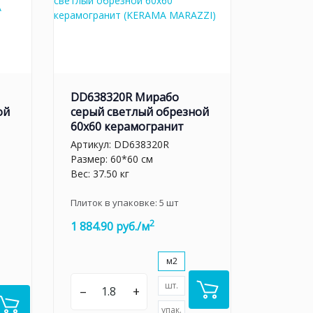
DD638320R Мирабо
ой
серый светлый обрезной
60х60 керамогранит
Артикул:
DD638320R
Размер: 60*60 см
Вес: 37.50 кг
Плиток в упаковке:
5
шт
2
1 884.90 руб./м
м2
шт.
–
+
упак.