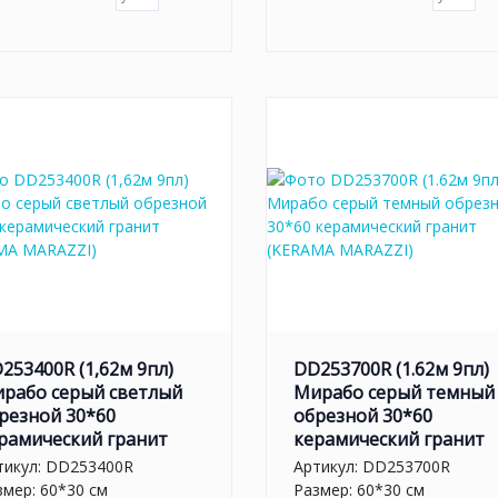
253400R (1,62м 9пл)
DD253700R (1.62м 9пл)
рабо серый светлый
Мирабо серый темный
резной 30*60
обрезной 30*60
рамический гранит
керамический гранит
тикул:
DD253400R
Артикул:
DD253700R
змер: 60*30 см
Размер: 60*30 см