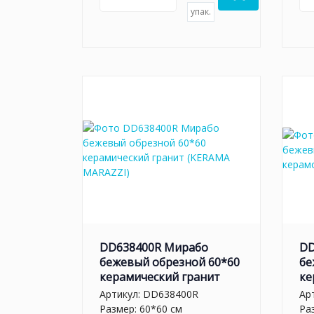
упак.
DD638400R Мирабо
DD
бежевый обрезной 60*60
бе
керамический гранит
ке
Артикул:
DD638400R
Ар
Размер: 60*60 см
Ра