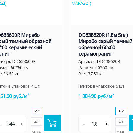
638600R Мирабо
DD638620R (1.8м 5пл)
рый темный обрезной
Мирабо серый темный
*60 керамический
обрезной 60х60
анит
керамогранит
тикул:
DD638600R
Артикул:
DD638620R
змер: 60*60 см
Размер: 60*60 см
: 36.60 кг
Вес: 37.50 кг
иток в упаковке:
4
шт
Плиток в упаковке:
5
шт
2
2
851.60 руб./м
1 884.90 руб./м
м2
м2
шт.
шт.
–
+
–
+
упак.
упак.