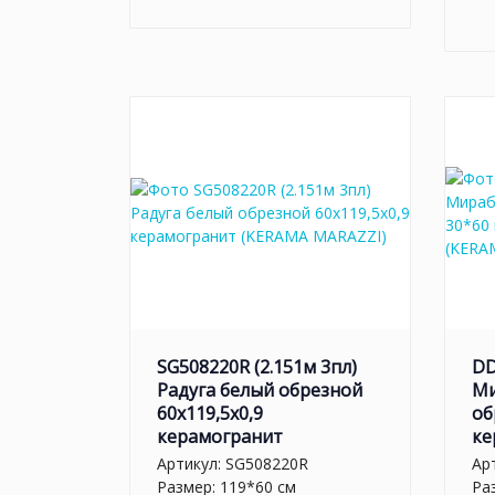
SG508220R (2.151м 3пл)
DD
Радуга белый обрезной
Ми
60x119,5x0,9
об
керамогранит
ке
Артикул:
SG508220R
Ар
Размер: 119*60 см
Ра