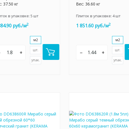
: 37.50 кг
Вес: 36.60 кг
иток в упаковке:
5
шт
Плиток в упаковке:
4
шт
2
2
884.90 руб./м
1 851.60 руб./м
м2
м2
шт.
шт.
–
+
–
+
упак.
упак.