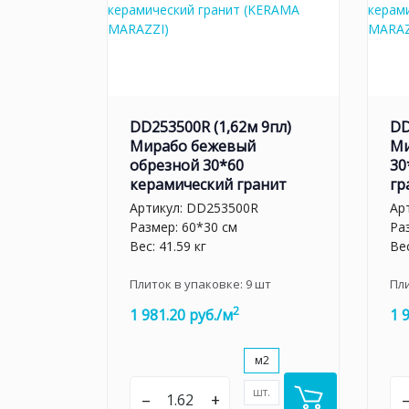
DD253500R (1,62м 9пл)
DD
Мирабо бежевый
Ми
обрезной 30*60
30
керамический гранит
гр
Артикул:
DD253500R
Ар
Размер: 60*30 см
Ра
Вес: 41.59 кг
Вес
Плиток в упаковке:
9
шт
Пл
2
1 981.20 руб./м
1 
м2
шт.
–
+