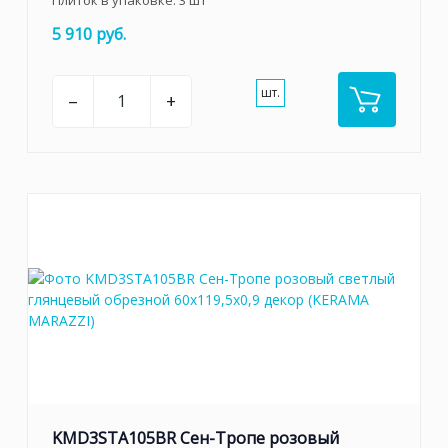
Плиток в упаковке:
3
шт
5 910 руб.
шт.
–
+
KMD3STA105BR Сен-Тропе розовый