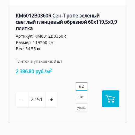
KM6012B0360R Сен-Тропе зелёный
светлый глянцевый обрезной 60x119,5x0,9
плитка
Артикул:
KM6012B0360R
Размер: 119*60 см
Вес: 34.55 кг
Плиток в упаковке:
3
шт
2
2 386.80 руб./м
м2
шт.
–
+
упак.