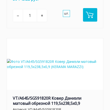
шт.
–
+
VT/A645/SG591820R Ковер Даниэли
матовый обрезной 119,5x238,5x0,9
Артикул:
VT/A645/SG591820R