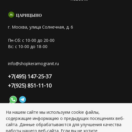
ЦАРИЦЫНО
г. Москва, улица Солнечная, д. 6
Пн-Сб: с 10-00 до 20-00
Вс: с 10-00 до 18-00
info@shopkeramogranit.ru
+7(495) 147-25-37
+7(925) 851-11-10
На нашем сайте мы используем cookie файлы,
содержащие информацию о предыдущих посещениях веб-
Конфиденциальность персональной информации
сайта. Данные обрабатываются для улучшения качества
работы нашего веб-сайта. Если вы не хотите