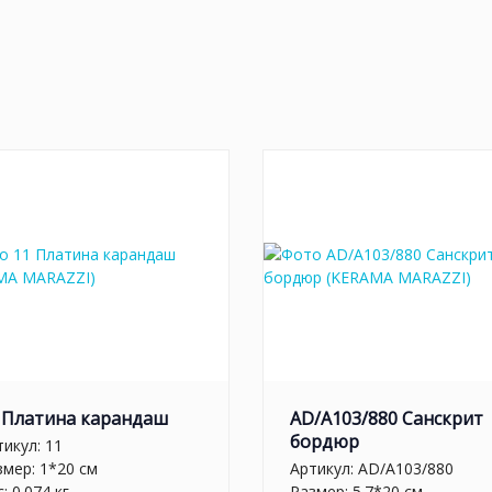
 Платина карандаш
AD/A103/880 Санскрит
бордюр
тикул:
11
змер: 1*20 см
Артикул:
AD/A103/880
: 0.074 кг
Размер: 5.7*20 см