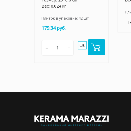
Вес: 0.024 кг
Пл
Плиток в упаковке:
42
шт
Т
179.34 руб.
шт.
–
+