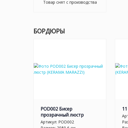
Товар снят с производства
БОРДЮРЫ
POD002 Бисер
11
прозрачный люстр
Ар
Артикул:
POD002
Ра
Размер: 20*0,6 см
Вес