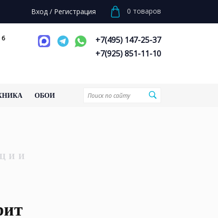
0
товаров
Вход
/
Регистрация
 6
+7(495) 147-25-37
+7(925) 851-11-10
ХНИКА
ОБОИ
ЦИИ
рит