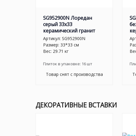
SG952900N Лоредан
SG
серый 33x33
бе
керамический гранит
ке
Артикул:
SG952900N
Ар
Размер: 33*33 см
Ра
Вес: 29.71 кг
Вес
Плиток в упаковке:
16
шт
Пл
Товар снят с производства
Т
ДЕКОРАТИВНЫЕ ВСТАВКИ