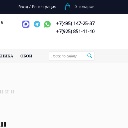
0
товаров
Вход
/
Регистрация
 6
+7(495) 147-25-37
+7(925) 851-11-10
ХНИКА
ОБОИ
ЦИИ
ан