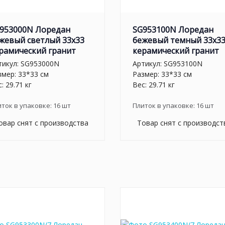
953000N Лоредан
SG953100N Лоредан
жевый светлый 33x33
бежевый темный 33x3
рамический гранит
керамический гранит
тикул:
SG953000N
Артикул:
SG953100N
змер: 33*33 см
Размер: 33*33 см
: 29.71 кг
Вес: 29.71 кг
иток в упаковке:
16
шт
Плиток в упаковке:
16
шт
овар снят с производства
Товар снят с производст