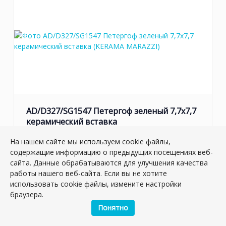
AD/D327/SG1547 Петергоф зеленый 7,7x7,7
керамический вставка
Артикул:
AD/D327/SG1547
На нашем сайте мы используем cookie файлы,
Размер: 7.7*7.7 см
содержащие информацию о предыдущих посещениях веб-
Вес: 0.115 кг
сайта. Данные обрабатываются для улучшения качества
работы нашего веб-сайта. Если вы не хотите
Плиток в упаковке:
33
шт
использовать cookie файлы, измените настройки
Товар снят с производства
браузера.
Понятно