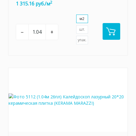
2
1 315.16 руб./м
м2
шт.
–
+
упак.