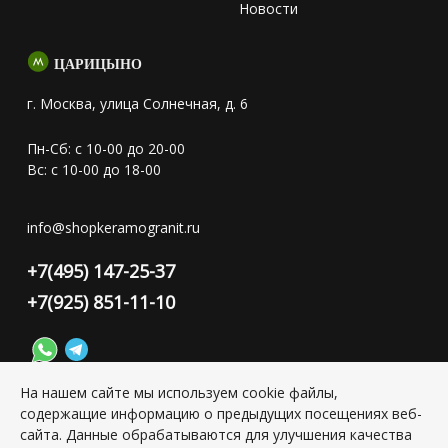
Новости
ЦАРИЦЫНО
г. Москва, улица Солнечная, д. 6
Пн-Сб: с 10-00 до 20-00
Вс: с 10-00 до 18-00
info@shopkeramogranit.ru
+7(495) 147-25-37
+7(925) 851-11-10
На нашем сайте мы используем cookie файлы,
содержащие информацию о предыдущих посещениях веб-
Конфиденциальность персональной информации
сайта. Данные обрабатываются для улучшения качества