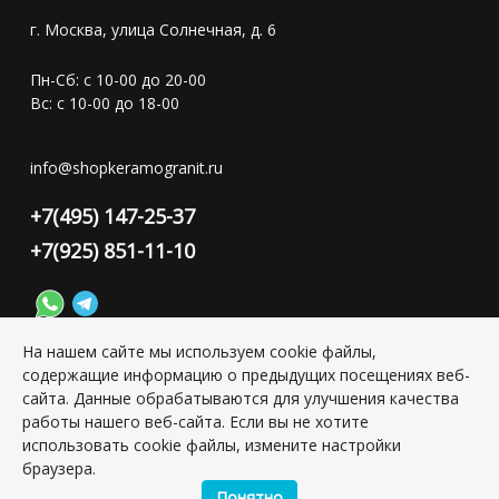
г. Москва, улица Солнечная, д. 6
Пн-Сб: с 10-00 до 20-00
Вс: с 10-00 до 18-00
info@shopkeramogranit.ru
+7(495) 147-25-37
+7(925) 851-11-10
На нашем сайте мы используем cookie файлы,
содержащие информацию о предыдущих посещениях веб-
Конфиденциальность персональной информации
сайта. Данные обрабатываются для улучшения качества
работы нашего веб-сайта. Если вы не хотите
использовать cookie файлы, измените настройки
Copyright © 2026 ИП Григорьян Юлия Сергеевна, ИНН:
браузера.
501703338416
Понятно