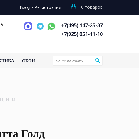
0
товаров
Вход
/
Регистрация
 6
+7(495) 147-25-37
+7(925) 851-11-10
ХНИКА
ОБОИ
ЦИИ
тта Голд