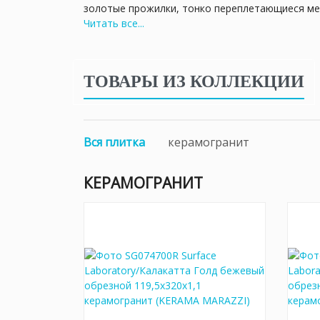
золотые прожилки, тонко переплетающиеся меж
Читать все...
текстуру максимально естественной.
Формат плитки SUPERMAXI пользуется большим 
особенности мраморная поверхность выглядит 
ТОВАРЫ ИЗ КОЛЛЕКЦИИ
подходящим не только для дома, но и для мест
Вся плитка
керамогранит
КЕРАМОГРАНИТ