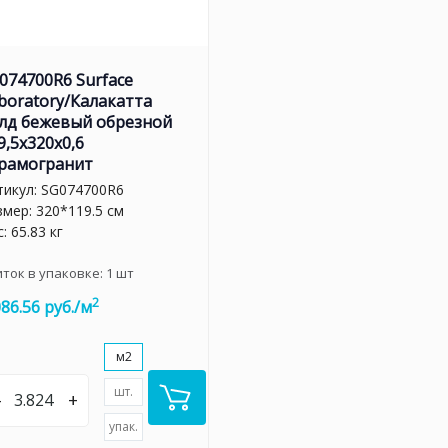
074700R6 Surface
boratory/Калакатта
лд бежевый обрезной
9,5x320x0,6
рамогранит
тикул:
SG074700R6
змер: 320*119.5 см
: 65.83 кг
иток в упаковке:
1
шт
2
086.56 руб./м
м2
шт.
–
+
упак.