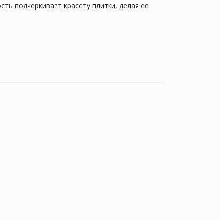
ть подчеркивает красоту плитки, делая ее
я практически без швов. Благодаря этой
ростота в уходе делают этот ассортимент