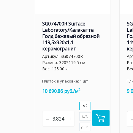
SG074700R Surface
SG
Laboratory/Калакатта
La
Голд бежевый обрезной
Го
119,5x320x1,1
11
керамогранит
ке
Артикул:
SG074700R
Ар
Размер: 320*119.5 см
Ра
Вес: 125.00 кг
Вес
Плиток в упаковке:
1
шт
Пл
2
10 690.86 руб./м
9 
м2
шт.
–
+
упак.