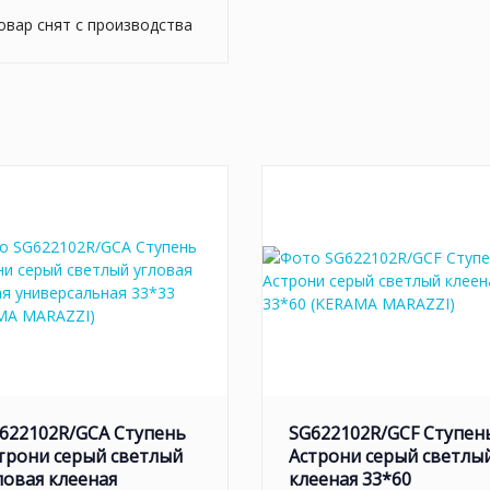
овар снят с производства
622102R/GCA Ступень
SG622102R/GCF Ступен
трони серый светлый
Астрони серый светлы
ловая клееная
клееная 33*60