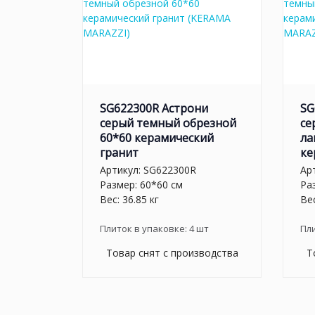
SG622300R Астрони
SG
серый темный обрезной
се
60*60 керамический
ла
гранит
ке
Артикул:
SG622300R
Ар
Размер: 60*60 см
Ра
Вес: 36.85 кг
Вес
Плиток в упаковке:
4
шт
Пл
Товар снят с производства
Т