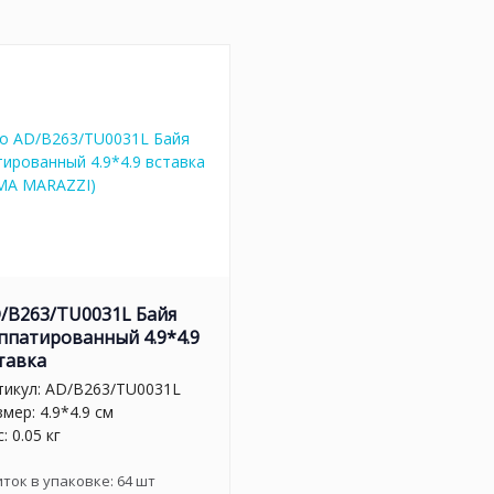
/B263/TU0031L Байя
ппатированный 4.9*4.9
тавка
тикул:
AD/B263/TU0031L
мер: 4.9*4.9 см
: 0.05 кг
иток в упаковке:
64
шт