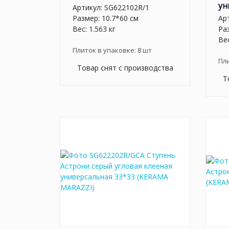
ун
Артикул:
SG622102R/1
Размер: 10.7*60 см
Ар
Вес: 1.563 кг
Ра
Вес
Плиток в упаковке:
8
шт
Пл
Товар снят с производства
Т