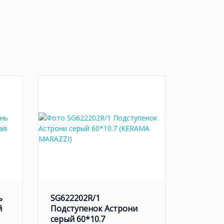
ь
SG622202R/1
й
Подступенок Астрони
серый 60*10.7