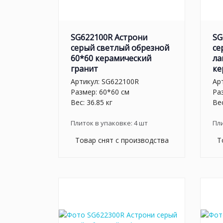
SG622100R Астрони
SG
серый светлый обрезной
се
60*60 керамический
ла
гранит
ке
Артикул:
SG622100R
Ар
Размер: 60*60 см
Ра
Вес: 36.85 кг
Вес
Плиток в упаковке:
4
шт
Пл
Товар снят с производства
Т