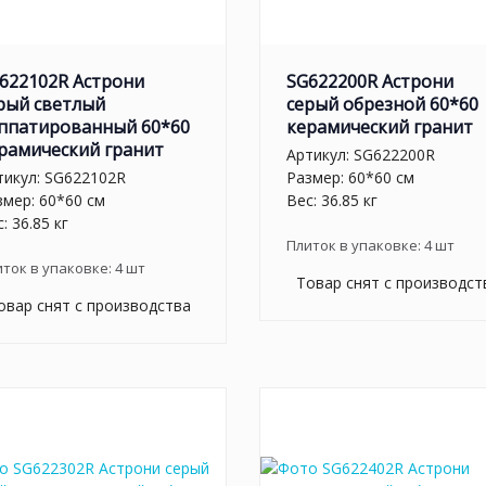
622102R Астрони
SG622200R Астрони
рый светлый
серый обрезной 60*60
ппатированный 60*60
керамический гранит
рамический гранит
Артикул:
SG622200R
тикул:
SG622102R
Размер: 60*60 см
змер: 60*60 см
Вес: 36.85 кг
: 36.85 кг
Плиток в упаковке:
4
шт
иток в упаковке:
4
шт
Товар снят с производст
овар снят с производства