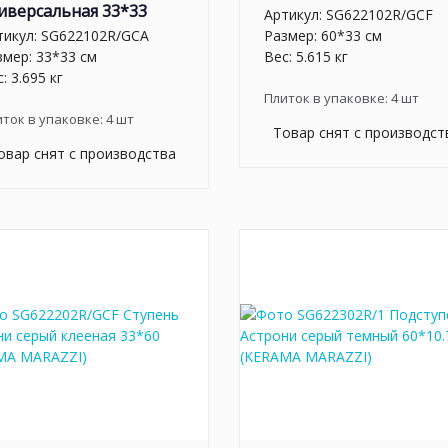
иверсальная 33*33
Артикул:
SG622102R/GCF
тикул:
SG622102R/GCA
Размер: 60*33 см
змер: 33*33 см
Вес: 5.615 кг
: 3.695 кг
Плиток в упаковке:
4
шт
иток в упаковке:
4
шт
Товар снят с производст
овар снят с производства