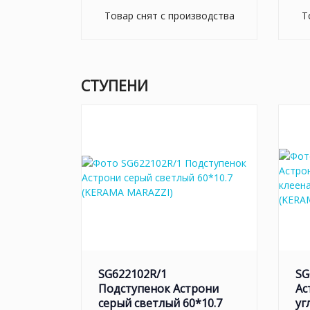
Товар снят с производства
Т
СТУПЕНИ
SG622102R/1
SG
Подступенок Астрони
Ас
серый светлый 60*10.7
уг