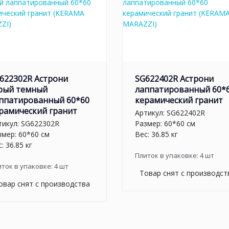
622302R Астрони
SG622402R Астрони
рый темный
лаппатированный 60*
ппатированный 60*60
керамический гранит
рамический гранит
Артикул:
SG622402R
тикул:
SG622302R
Размер: 60*60 см
змер: 60*60 см
Вес: 36.85 кг
: 36.85 кг
Плиток в упаковке:
4
шт
иток в упаковке:
4
шт
Товар снят с производст
овар снят с производства