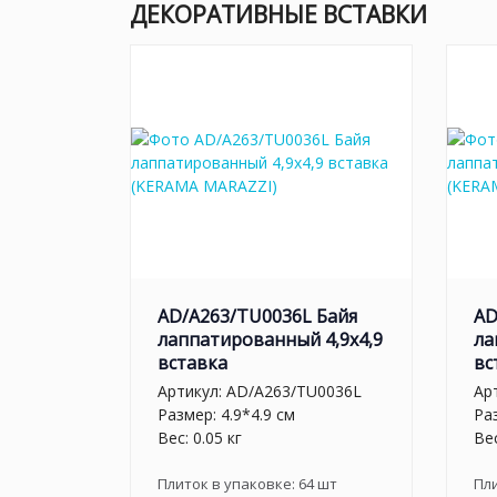
ДЕКОРАТИВНЫЕ ВСТАВКИ
AD/A263/TU0036L Байя
AD
лаппатированный 4,9x4,9
ла
вставка
вс
Артикул:
AD/A263/TU0036L
Ар
Размер: 4.9*4.9 см
Раз
Вес: 0.05 кг
Вес
Плиток в упаковке:
64
шт
Пл