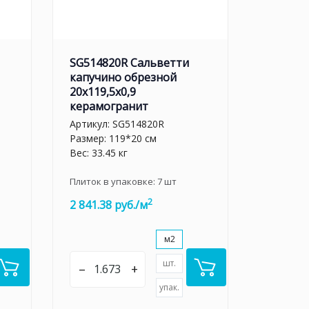
SG514820R Сальветти
капучино обрезной
20x119,5x0,9
керамогранит
Артикул:
SG514820R
Размер: 119*20 см
Вес: 33.45 кг
Плиток в упаковке:
7
шт
2
2 841.38 руб./м
м2
шт.
–
+
упак.