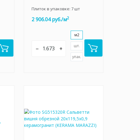
Плиток в упаковке:
7
шт
2
2 906.04 руб./м
м2
шт.
–
+
упак.