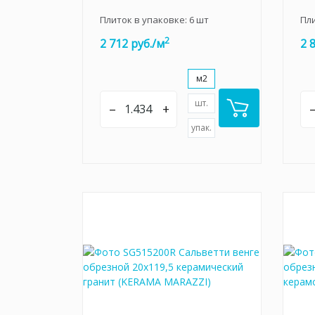
Плиток в упаковке:
6
шт
Пл
2
2 712 руб./м
2 
м2
шт.
–
+
упак.