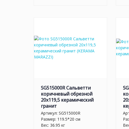
SG515000R Сальветти
SG
коричневый обрезной
ко
20x119,5 керамический
20
гранит
ке
Артикул:
SG515000R
Ар
Размер: 119.5*20 см
Ра
Вес: 36.95 кг
Вес