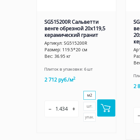
SG515200R Сальветти
SG
венге обрезной 20x119,5
ве
керамический гранит
20
ке
Артикул:
SG515200R
Размер: 119.5*20 см
Ар
Вес: 36.95 кг
Ра
Вес
Плиток в упаковке:
6
шт
Пл
2
2 712 руб./м
2 
м2
шт.
–
+
упак.