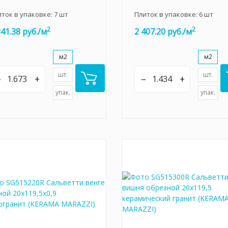
иток в упаковке:
7
шт
Плиток в упаковке:
6
шт
2
2
841.38 руб./м
2 407.20 руб./м
м2
м2
шт.
шт.
–
+
–
+
упак.
упак.