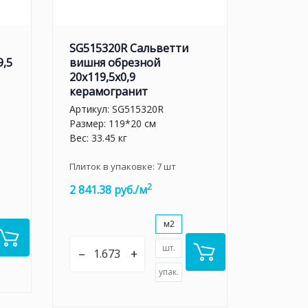
SG515320R Сальветти
9,5
вишня обрезной
20x119,5x0,9
керамогранит
Артикул:
SG515320R
Размер: 119*20 см
Вес: 33.45 кг
Плиток в упаковке:
7
шт
2
2 841.38 руб./м
м2
шт.
–
+
упак.