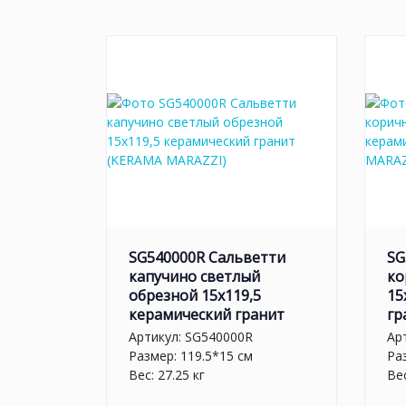
SG540000R Сальветти
SG
капучино светлый
ко
обрезной 15x119,5
15
керамический гранит
гр
Артикул:
SG540000R
Ар
Размер: 119.5*15 см
Ра
Вес: 27.25 кг
Вес