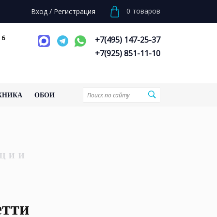
0
товаров
Вход
/
Регистрация
 6
+7(495) 147-25-37
+7(925) 851-11-10
ХНИКА
ОБОИ
ЦИИ
етти