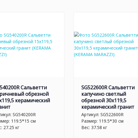
540200R Сальветти
SG522600R Сальветти
ричневый обрезной
капучино светлый
x119,5 керамический
обрезной 30x119,5
анит
керамический гранит
тикул:
SG540200R
Артикул:
SG522600R
змер: 119.5*15 см
Размер: 119.5*30 см
: 27.25 кг
Вес: 37.58 кг