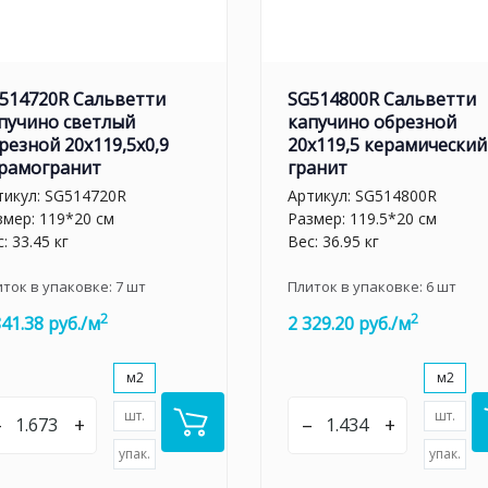
514720R Сальветти
SG514800R Сальветти
пучино светлый
капучино обрезной
резной 20x119,5x0,9
20x119,5 керамический
рамогранит
гранит
тикул:
SG514720R
Артикул:
SG514800R
змер: 119*20 см
Размер: 119.5*20 см
: 33.45 кг
Вес: 36.95 кг
иток в упаковке:
7
шт
Плиток в упаковке:
6
шт
2
2
841.38 руб./м
2 329.20 руб./м
м2
м2
шт.
шт.
–
+
–
+
упак.
упак.