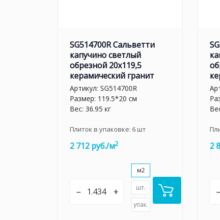
SG514700R Сальветти
SG
капучино светлый
ка
обрезной 20x119,5
об
керамический гранит
ке
Артикул:
SG514700R
Ар
Размер: 119.5*20 см
Ра
Вес: 36.95 кг
Вес
Плиток в упаковке:
6
шт
Пл
2
2 712 руб./м
2 
м2
шт.
–
+
упак.