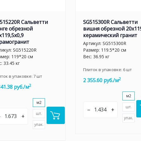
515220R Сальветти
SG515300R Сальветти
нге обрезной
вишня обрезной 20x11
x119,5x0,9
керамический гранит
рамогранит
Артикул:
SG515300R
тикул:
SG515220R
Размер: 119.5*20 см
змер: 119*20 см
Вес: 36.95 кг
: 33.45 кг
Плиток в упаковке:
6
шт
иток в упаковке:
7
шт
2
2 355.60 руб./м
2
841.38 руб./м
м2
м2
шт.
–
+
шт.
–
+
упак.
упак.