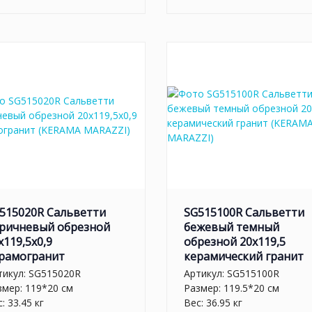
515020R Сальветти
SG515100R Сальветти
ричневый обрезной
бежевый темный
x119,5x0,9
обрезной 20x119,5
рамогранит
керамический гранит
тикул:
SG515020R
Артикул:
SG515100R
змер: 119*20 см
Размер: 119.5*20 см
: 33.45 кг
Вес: 36.95 кг