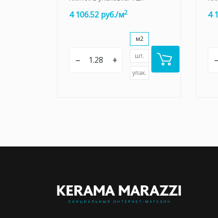
2
4 106.52 руб./м
4 
м2
шт.
–
+
упак.