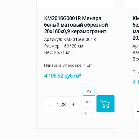
KM2016G0001R Менара
KM
белый матовый обрезной
бе
20x160x0,9 керамогранит
ма
20
Артикул:
KM2016G0001R
Размер: 160*20 см
Ар
Вес: 26.71 кг
Ра
Вес
Плиток в упаковке:
4
шт
Пл
2
4 106.52 руб./м
4 
м2
шт.
–
+
упак.