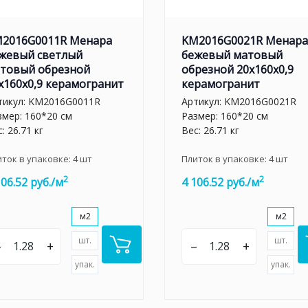
2016G0011R Менара
KM2016G0021R Менара
жевый светлый
бежевый матовый
товый обрезной
обрезной 20x160x0,9
x160x0,9 керамогранит
керамогранит
тикул:
KM2016G0011R
Артикул:
KM2016G0021R
змер: 160*20 см
Размер: 160*20 см
: 26.71 кг
Вес: 26.71 кг
иток в упаковке:
4
шт
Плиток в упаковке:
4
шт
2
2
106.52 руб./м
4 106.52 руб./м
м2
м2
шт.
шт.
–
+
–
+
упак.
упак.