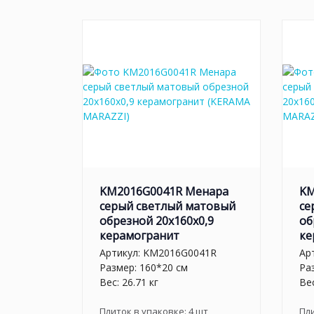
KM2016G0041R Менара
KM
серый светлый матовый
се
обрезной 20x160x0,9
об
керамогранит
ке
Артикул:
KM2016G0041R
Ар
Размер: 160*20 см
Ра
Вес: 26.71 кг
Вес
Плиток в упаковке:
4
шт
Пл