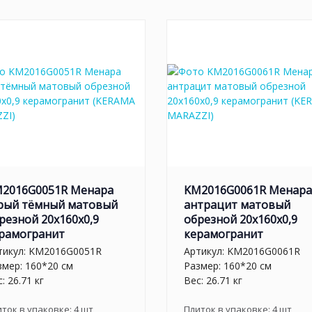
2016G0051R Менара
KM2016G0061R Менара
рый тёмный матовый
антрацит матовый
резной 20x160x0,9
обрезной 20x160x0,9
рамогранит
керамогранит
тикул:
KM2016G0051R
Артикул:
KM2016G0061R
змер: 160*20 см
Размер: 160*20 см
: 26.71 кг
Вес: 26.71 кг
иток в упаковке:
4
шт
Плиток в упаковке:
4
шт