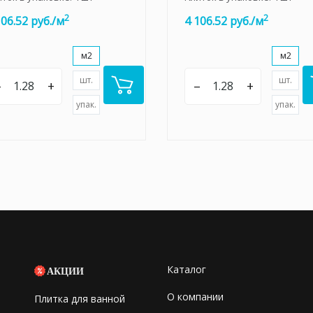
2
2
106.52 руб./м
4 106.52 руб./м
м2
м2
шт.
шт.
–
+
–
+
упак.
упак.
Каталог
АКЦИИ
О компании
Плитка для ванной