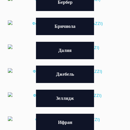
Бербер
Бричиола
Далия
Джебель
Зеллидж
Ифран