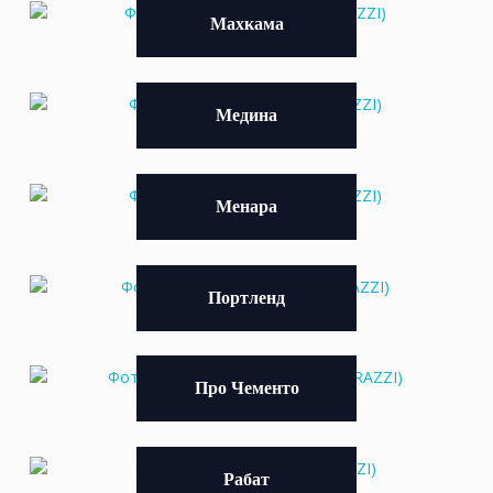
Махкама
Медина
Менара
Портленд
Про Чементо
Рабат