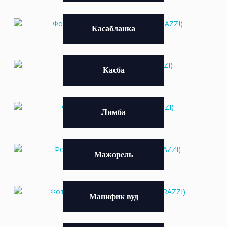
Касабланка
Касба
Лимба
Мажорель
Манифик вуд