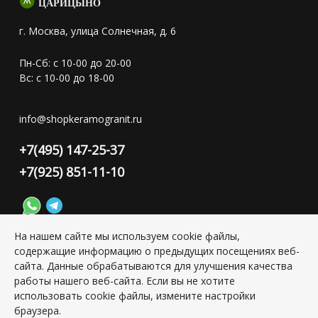
ЦАРИЦЫНО
г. Москва, улица Солнечная, д. 6
Пн-Сб: с 10-00 до 20-00
Вс: с 10-00 до 18-00
info@shopkeramogranit.ru
+7(495) 147-25-37
+7(925) 851-11-10
На нашем сайте мы используем cookie файлы,
содержащие информацию о предыдущих посещениях веб-
Конфиденциальность персональной информации
сайта. Данные обрабатываются для улучшения качества
работы нашего веб-сайта. Если вы не хотите
использовать cookie файлы, измените настройки
Copyright © 2026 ИП Григорьян Юлия Сергеевна, ИНН:
501703338416
браузера.