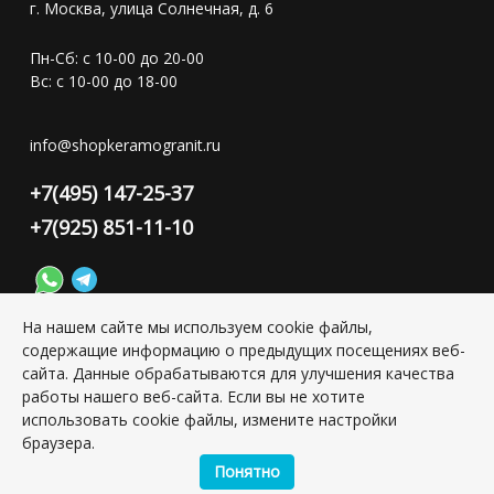
г. Москва, улица Солнечная, д. 6
Пн-Сб: с 10-00 до 20-00
Вс: с 10-00 до 18-00
info@shopkeramogranit.ru
+7(495) 147-25-37
+7(925) 851-11-10
На нашем сайте мы используем cookie файлы,
содержащие информацию о предыдущих посещениях веб-
Конфиденциальность персональной информации
сайта. Данные обрабатываются для улучшения качества
работы нашего веб-сайта. Если вы не хотите
использовать cookie файлы, измените настройки
Copyright © 2026 ИП Григорьян Юлия Сергеевна, ИНН:
браузера.
501703338416
Понятно