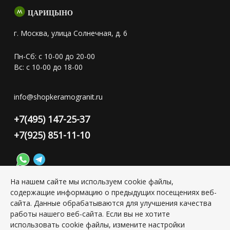
ЦАРИЦЫНО
г. Москва, улица Солнечная, д. 6
Пн-Сб: с 10-00 до 20-00
Вс: с 10-00 до 18-00
info@shopkeramogranit.ru
+7(495) 147-25-37
+7(925) 851-11-10
На нашем сайте мы используем cookie файлы,
содержащие информацию о предыдущих посещениях веб-
Конфиденциальность персональной информации
сайта. Данные обрабатываются для улучшения качества
работы нашего веб-сайта. Если вы не хотите
использовать cookie файлы, измените настройки
Copyright © 2026 ИП Григорьян Юлия Сергеевна, ИНН: