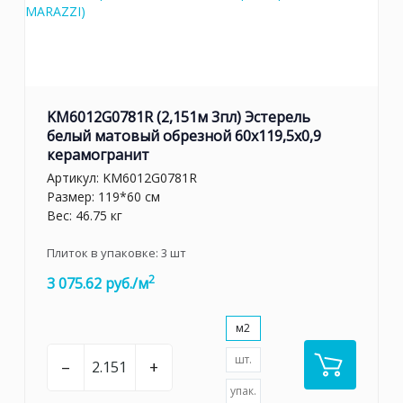
KM6012G0781R (2,151м 3пл) Эстерель
белый матовый обрезной 60x119,5x0,9
керамогранит
Артикул:
KM6012G0781R
Размер: 119*60 см
Вес: 46.75 кг
Плиток в упаковке:
3
шт
2
3 075.62 руб./м
м2
шт.
–
+
упак.