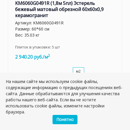
KM6060G0491R (1,8м 5пл) Эстерель
бежевый матовый обрезной 60x60x0,9
керамогранит
Артикул:
KM6060G0491R
Размер: 60*60 см
Вес: 35.03 кг
Плиток в упаковке:
5
шт
2
2 940.20 руб./м
м2
На нашем сайте мы используем cookie файлы,
шт.
–
+
содержащие информацию о предыдущих посещениях веб-
упак.
сайта. Данные обрабатываются для улучшения качества
работы нашего веб-сайта. Если вы не хотите
использовать cookie файлы, измените настройки
браузера.
Понятно