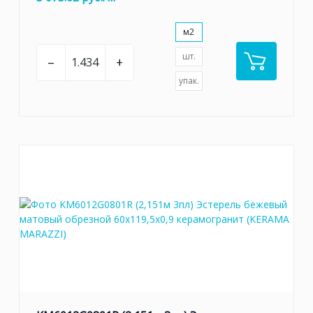
м2
шт.
–
+
упак.