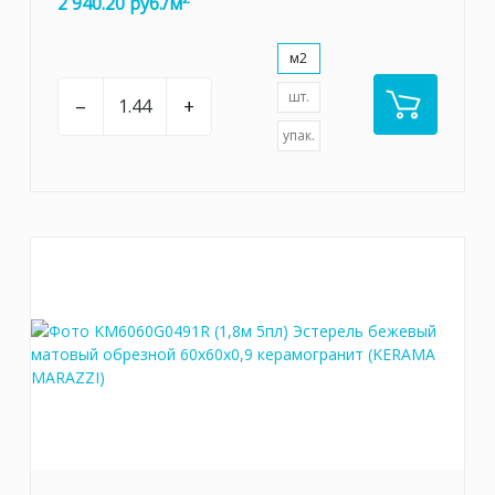
2 940.20 руб./м
м2
шт.
–
+
упак.