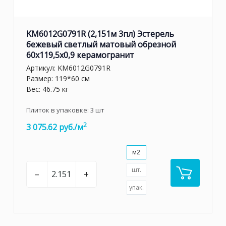
KM6012G0791R (2,151м 3пл) Эстерель
бежевый светлый матовый обрезной
60x119,5x0,9 керамогранит
Артикул:
KM6012G0791R
Размер: 119*60 см
Вес: 46.75 кг
Плиток в упаковке:
3
шт
2
3 075.62 руб./м
м2
шт.
–
+
упак.