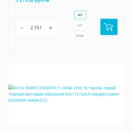
м2
шт.
–
+
упак.