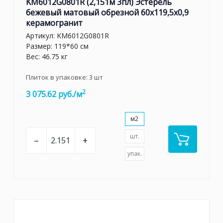
KM6012G0801R (2,151м 3пл) Эстерель
бежевый матовый обрезной 60x119,5x0,9
керамогранит
Артикул:
KM6012G0801R
Размер: 119*60 см
Вес: 46.75 кг
Плиток в упаковке:
3
шт
2
3 075.62 руб./м
м2
шт.
–
+
упак.