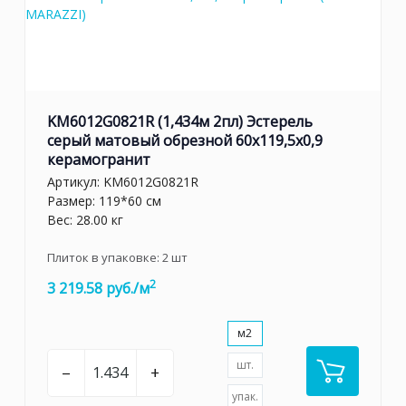
KM6012G0821R (1,434м 2пл) Эстерель
серый матовый обрезной 60x119,5x0,9
керамогранит
Артикул:
KM6012G0821R
Размер: 119*60 см
Вес: 28.00 кг
Плиток в упаковке:
2
шт
2
3 219.58 руб./м
м2
шт.
–
+
упак.