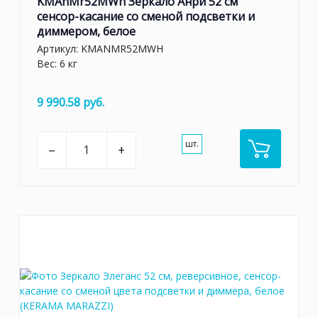
KMAnMr52MWh Зеркало Анри 52 см
сенсор-касание со сменой подсветки и
диммером, белое
Артикул:
KMANMR52MWH
Вес: 6 кг
9 990.58 руб.
шт.
–
+