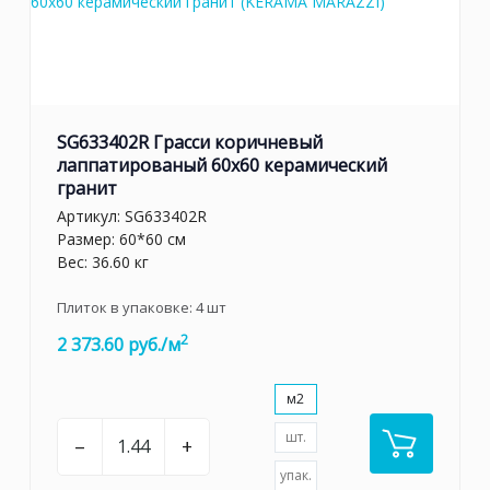
SG633402R Грасси коричневый
лаппатированый 60x60 керамический
гранит
Артикул:
SG633402R
Размер: 60*60 см
Вес: 36.60 кг
Плиток в упаковке:
4
шт
2
2 373.60 руб./м
м2
шт.
–
+
упак.