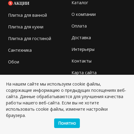
Каталог
АКЦИИ
О компании
Плитка для ванной
Оплата
Плитка для кухни
Доставка
Плитка для гостиной
Интерьеры
Сантехника
Контакты
Обои
Карта сайта
На нашем сайте мы используем cookie файлы,
Новости
содержащие информацию о предыдущих посещениях веб-
сайта. Данные обрабатываются для улучшения качества
ЦАРИЦЫНО
работы нашего веб-сайта. Если вы не хотите
использовать cookie файлы, измените настройки
г. Москва, улица Солнечная, д. 6
браузера.
Понятно
Пн-Сб: с 10-00 до 20-00
Вс: с 10-00 до 18-00