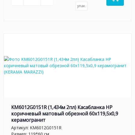
упак.
KM6012G0151R (1,434м 2пл) Касабланка HP
коричневый матовый обрезной 60x119,5x0,9
керамогранит
Артикул:
KM6012G0151R
Размер: 119*60 см