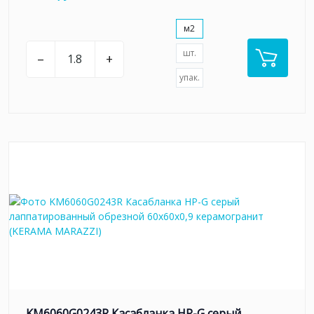
м2
шт.
–
+
упак.
KM6060G0243R Касабланка HP-G серый