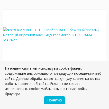
На нашем сайте мы используем cookie файлы,
KM6060G0191R Касабланка HP бежевый
содержащие информацию о предыдущих посещениях веб-
светлый матовый обрезной 60x60x0,9
сайта. Данные обрабатываются для улучшения качества
керамогранит
работы нашего веб-сайта. Если вы не хотите
Артикул:
KM6060G0191R
использовать cookie файлы, измените настройки
Размер: 60*60 см
браузера.
Вес: 37.50 кг
Понятно
Плиток в упаковке:
5
шт