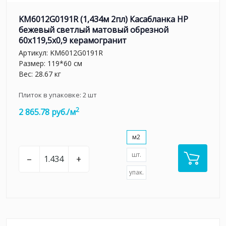
KM6012G0191R (1,434м 2пл) Касабланка HP
бежевый светлый матовый обрезной
60x119,5x0,9 керамогранит
Артикул:
KM6012G0191R
Размер: 119*60 см
Вес: 28.67 кг
Плиток в упаковке:
2
шт
2
2 865.78 руб./м
м2
шт.
–
+
упак.