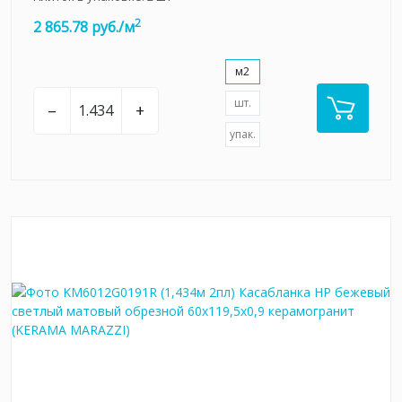
2
2 865.78 руб./м
м2
шт.
–
+
упак.