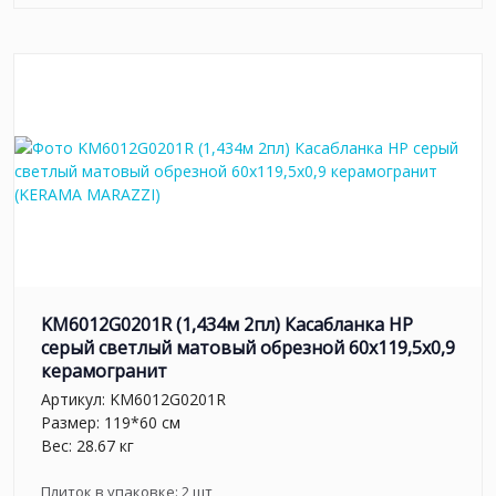
KM6012G0201R (1,434м 2пл) Касабланка HP
серый светлый матовый обрезной 60x119,5x0,9
керамогранит
Артикул:
KM6012G0201R
Размер: 119*60 см
Вес: 28.67 кг
Плиток в упаковке:
2
шт