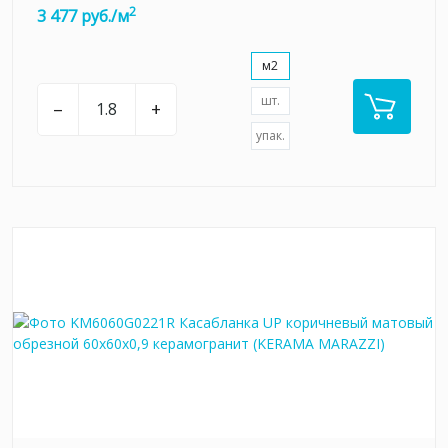
2
3 477 руб./м
м2
шт.
–
+
упак.