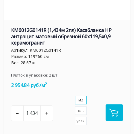
KM6012G0141R (1,434м 2пл) Касабланка HP
антрацит матовый обрезной 60x119,5x0,9
керамогранит
Артикул:
KM6012G0141R
Размер: 119*60 см
Вес: 28.67 кг
Плиток в упаковке:
2
шт
2
2 954.84 руб./м
м2
шт.
–
+
упак.