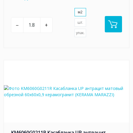
м2
шт.
–
+
упак.
KM6060G0211R Касабланка UP антрацит