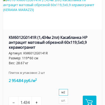
KM6012G0141R (1,434м 2пл) Касабланка HP
антрацит матовый обрезной 60x119,5x0,9
керамогранит
Артикул:
KM6012G0141R
Размер: 119*60 см
Вес: 28.67 кг
Плиток в упаковке:
2
шт
2
2 954.84 руб./м
м2
шт.
–
+