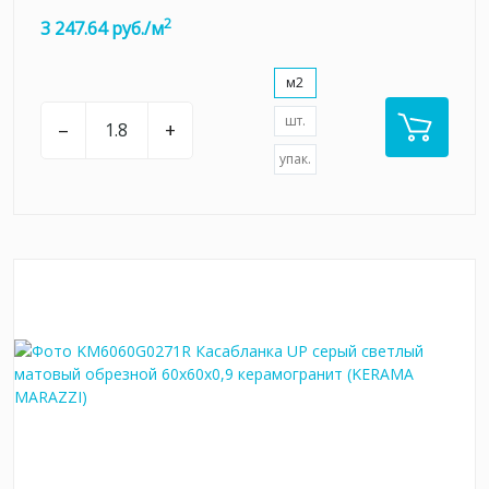
2
3 247.64 руб./м
м2
шт.
–
+
упак.