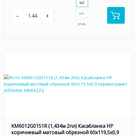
м2
шт.
–
+
упак.
KM6012G0151R (1,434м 2пл) Касабланка HP
коричневый матовый обрезной 60x119,5x0,9