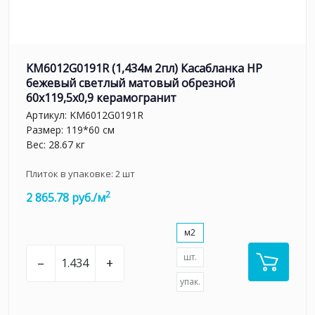
KM6012G0191R (1,434м 2пл) Касабланка HP
бежевый светлый матовый обрезной
60x119,5x0,9 керамогранит
Артикул:
KM6012G0191R
Размер: 119*60 см
Вес: 28.67 кг
Плиток в упаковке:
2
шт
2
2 865.78 руб./м
м2
шт.
–
+
упак.