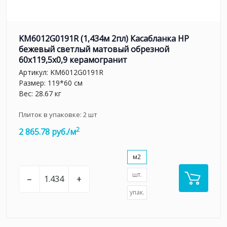
KM6012G0191R (1,434м 2пл) Касабланка HP
бежевый светлый матовый обрезной
60x119,5x0,9 керамогранит
Артикул:
KM6012G0191R
Размер: 119*60 см
Вес: 28.67 кг
Плиток в упаковке:
2
шт
2
2 865.78 руб./м
м2
шт.
–
+
упак.