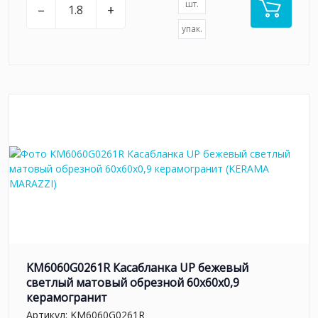
шт.
–
+
упак.
KM6060G0261R Касабланка UP бежевый
светлый матовый обрезной 60x60x0,9
керамогранит
Артикул:
KM6060G0261R