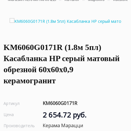
KM6060G0171R (1.8м 5пл)
Касабланка HP серый матовый
обрезной 60x60x0,9
керамогранит
KM6060G0171R
Артикул
2 654.72 руб.
Цена
Керама Марацци
Производитель