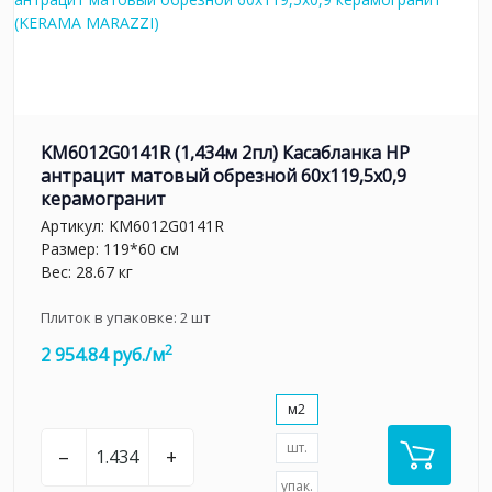
KM6012G0141R (1,434м 2пл) Касабланка HP
антрацит матовый обрезной 60x119,5x0,9
керамогранит
Артикул:
KM6012G0141R
Размер: 119*60 см
Вес: 28.67 кг
Плиток в упаковке:
2
шт
2
2 954.84 руб./м
м2
шт.
–
+
упак.