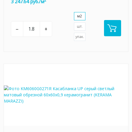
2
3 247.64 руб./м
м2
шт.
–
+
упак.