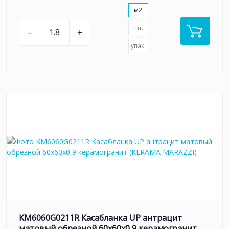
м2
шт.
–
+
упак.
KM6060G0211R Касабланка UP антрацит
матовый обрезной 60x60x0,9 керамогранит