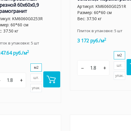
резной 60x60x0,9
Артикул:
KM6060G0251R
рамогранит
Размер: 60*60 см
тикул:
KM6060G0253R
Вес: 37.50 кг
змер: 60*60 см
: 37.50 кг
Плиток в упаковке:
5
шт
2
3 172 руб./м
иток в упаковке:
5
шт
2
247.64 руб./м
м2
шт.
–
+
м2
упак.
шт.
–
+
упак.