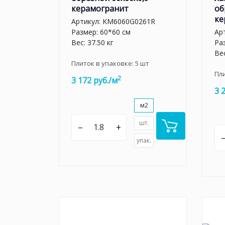
керамогранит
об
ке
Артикул:
KM6060G0261R
Размер: 60*60 см
Ар
Вес: 37.50 кг
Ра
Вес
Плиток в упаковке:
5
шт
Пл
2
3 172 руб./м
3 
м2
шт.
–
+
упак.