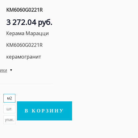
KM6060G0221R
3 272.04 руб.
Керама Марацци
KM6060G0221R
керамогранит
тики
м2
шт.
В КОРЗИНУ
упак.