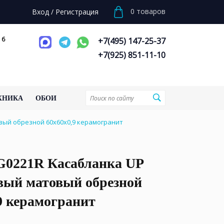
0
товаров
Вход
/
Регистрация
 6
+7(495) 147-25-37
+7(925) 851-11-10
ХНИКА
ОБОИ
ый обрезной 60x60x0,9 керамогранит
0221R Касабланка UP
вый матовый обрезной
9 керамогранит