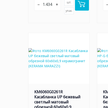
шт.
–
+
упак.
KM6060G0261R
KM
Касабланка UP бежевый
Ка
светлый матовый
бе
обрезной 60x60x0,9
ла