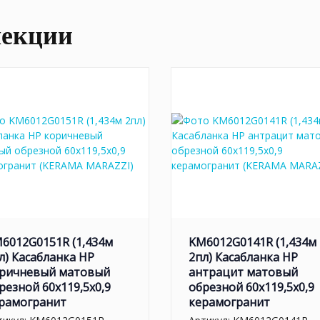
лекции
6012G0151R (1,434м
KM6012G0141R (1,434м
л) Касабланка HP
2пл) Касабланка HP
ричневый матовый
антрацит матовый
резной 60x119,5x0,9
обрезной 60x119,5x0,9
рамогранит
керамогранит