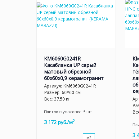
KM6060G0241R
KM
Касабланка UP серый
Ка
матовый обрезной
тё
60x60x0,9 керамогранит
ла
об
Артикул:
KM6060G0241R
ке
Размер: 60*60 см
Вес: 37.50 кг
Ар
Ра
Плиток в упаковке:
5
шт
Вес
2
3 172 руб./м
Пл
3 
м2