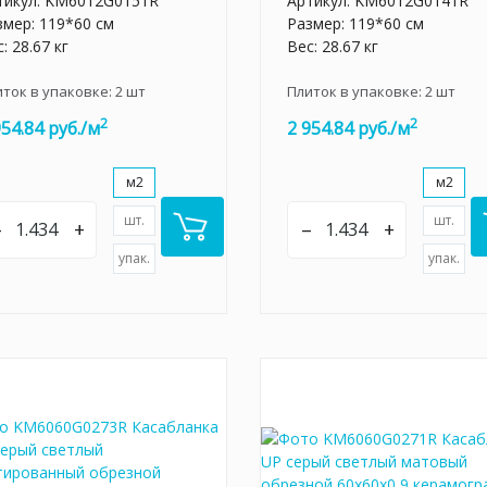
тикул:
KM6012G0151R
Артикул:
KM6012G0141R
змер: 119*60 см
Размер: 119*60 см
: 28.67 кг
Вес: 28.67 кг
иток в упаковке:
2
шт
Плиток в упаковке:
2
шт
2
2
954.84 руб./м
2 954.84 руб./м
м2
м2
шт.
шт.
–
+
–
+
упак.
упак.