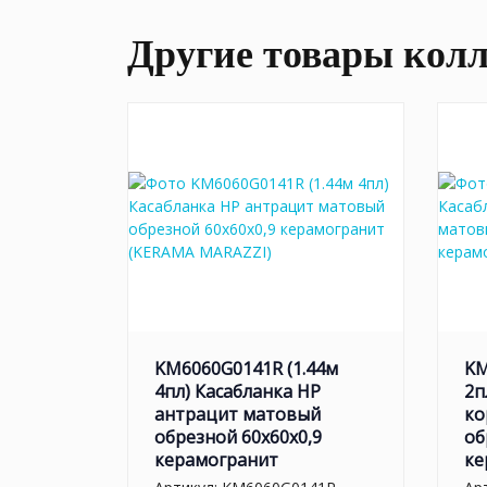
Другие товары кол
KM6060G0141R (1.44м
KM
4пл) Касабланка HP
2п
антрацит матовый
ко
обрезной 60x60x0,9
об
керамогранит
ке