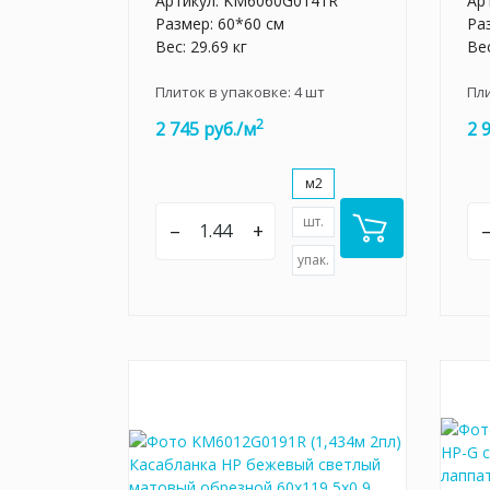
Артикул:
KM6060G0141R
Ар
Размер: 60*60 см
Ра
Вес: 29.69 кг
Вес
Плиток в упаковке:
4
шт
Пл
2
2 745 руб./м
2 
м2
шт.
–
+
упак.