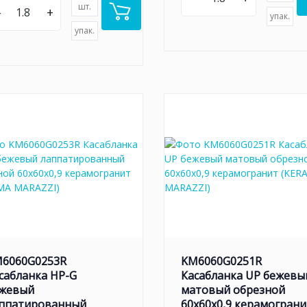
шт.
–
+
упак.
упак.
6060G0253R
KM6060G0251R
сабланка HP-G
Касабланка UP бежевы
жевый
матовый обрезной
ппатированный
60x60x0,9 керамограни