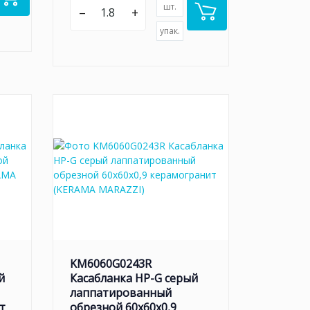
шт.
–
+
упак.
KM6060G0243R
й
Касабланка HP-G серый
лаппатированный
т
обрезной 60x60x0,9