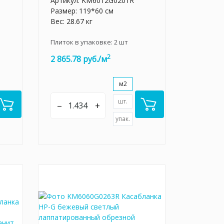
Артикул:
KM6012G0201R
Размер: 119*60 см
Вес: 28.67 кг
Плиток в упаковке:
2
шт
2
2 865.78 руб./м
м2
шт.
–
+
упак.