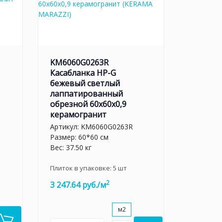
KM6060G0263R
Касабланка HP-G
бежевый светлый
лаппатированный
обрезной 60x60x0,9
керамогранит
Артикул:
KM6060G0263R
Размер: 60*60 см
Вес: 37.50 кг
Плиток в упаковке:
5
шт
2
3 247.64 руб./м
м2