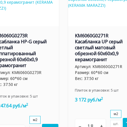
6060G0273R
KM6060G0271R
сабланка HP-G серый
Касабланка UP серый
етлый
светлый матовый
ппатированный
обрезной 60x60x0,9
резной 60x60x0,9
керамогранит
рамогранит
Артикул:
KM6060G0271R
тикул:
KM6060G0273R
Размер: 60*60 см
змер: 60*60 см
Вес: 37.50 кг
: 37.50 кг
Плиток в упаковке:
5
шт
иток в упаковке:
5
шт
2
3 172 руб./м
2
247.64 руб./м
м2
м2
шт.
–
+