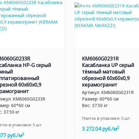
6060G0233R
KM6060G0231R
сабланка HP-G серый
Касабланка UP серый
мный
тёмный матовый
ппатированный
обрезной 60x60x0,9
резной 60x60x0,9
керамогранит
рамогранит
Артикул:
KM6060G0231R
тикул:
KM6060G0233R
Размер: 60*60 см
змер: 60*60 см
Вес: 37.50 кг
: 37.50 кг
Плиток в упаковке:
5
шт
иток в упаковке:
5
шт
2
3 272.04 руб./м
2
477 руб./м