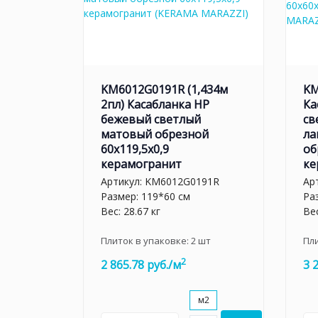
KM6012G0191R (1,434м
KM
2пл) Касабланка HP
Ка
бежевый светлый
св
матовый обрезной
ла
60x119,5x0,9
об
керамогранит
ке
Артикул:
KM6012G0191R
Ар
Размер: 119*60 см
Ра
Вес: 28.67 кг
Вес
Плиток в упаковке:
2
шт
Пл
2
2 865.78 руб./м
3 
м2