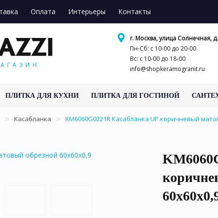
тавка
Оплата
Интерьеры
Контакты
г. Москва, улица Солнечная, д.
Пн-Сб: с 10-00 до 20-00
Вс: с 10-00 до 18-00
info@shopkeramogranit.ru
ПЛИТКА ДЛЯ КУХНИ
ПЛИТКА ДЛЯ ГОСТИНОЙ
САНТЕ
Касабланка
KM6060G0221R Касабланка UP коричневый матов
KM6060G
коричне
60x60x0,