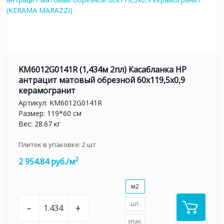
KM6012G0141R (1,434м 2пл) Касабланка HP
антрацит матовый обрезной 60x119,5x0,9
керамогранит
Артикул:
KM6012G0141R
Размер: 119*60 см
Вес: 28.67 кг
Плиток в упаковке:
2
шт
2
2 954.84 руб./м
м2
шт.
–
+
упак.