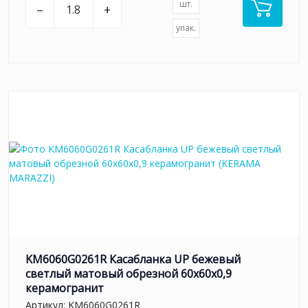
шт.
–
+
упак.
KM6060G0261R Касабланка UP бежевый
светлый матовый обрезной 60x60x0,9
керамогранит
Артикул:
KM6060G0261R