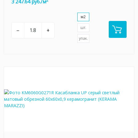
2
3 247.64 руб./м
м2
шт.
–
+
упак.