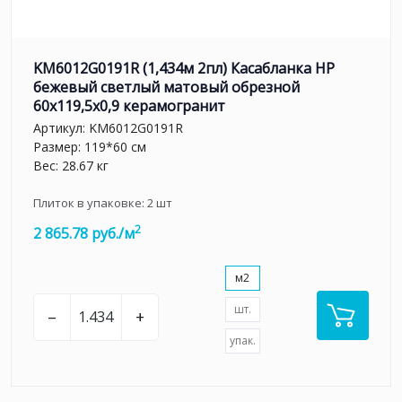
KM6012G0191R (1,434м 2пл) Касабланка HP
бежевый светлый матовый обрезной
60x119,5x0,9 керамогранит
Артикул:
KM6012G0191R
Размер: 119*60 см
Вес: 28.67 кг
Плиток в упаковке:
2
шт
2
2 865.78 руб./м
м2
шт.
–
+
упак.