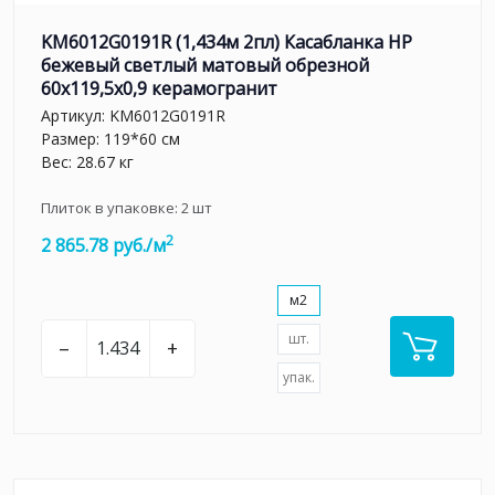
KM6012G0191R (1,434м 2пл) Касабланка HP
бежевый светлый матовый обрезной
60x119,5x0,9 керамогранит
Артикул:
KM6012G0191R
Размер: 119*60 см
Вес: 28.67 кг
Плиток в упаковке:
2
шт
2
2 865.78 руб./м
м2
шт.
–
+
упак.