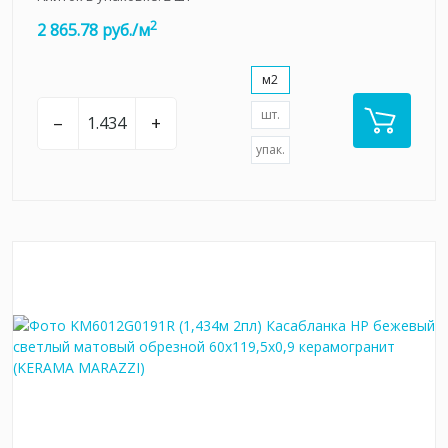
2
2 865.78 руб./м
м2
шт.
–
+
упак.