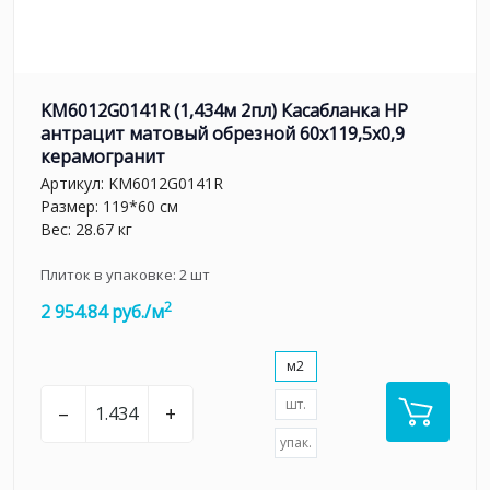
KM6012G0141R (1,434м 2пл) Касабланка HP
антрацит матовый обрезной 60x119,5x0,9
керамогранит
Артикул:
KM6012G0141R
Размер: 119*60 см
Вес: 28.67 кг
Плиток в упаковке:
2
шт
2
2 954.84 руб./м
м2
шт.
–
+
упак.