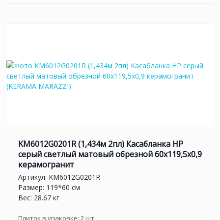
KM6012G0201R (1,434м 2пл) Касабланка HP
серый светлый матовый обрезной 60x119,5x0,9
керамогранит
Артикул:
KM6012G0201R
Размер: 119*60 см
Вес: 28.67 кг
Плиток в упаковке:
2
шт