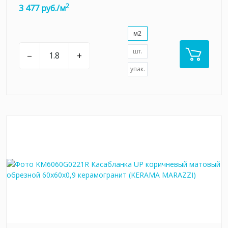
2
3 477 руб./м
м2
шт.
–
+
упак.