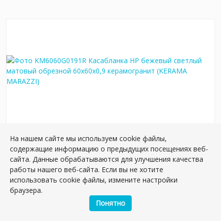
На нашем сайте мы используем cookie файлы,
KM6060G0191R Касабланка HP бежевый
содержащие информацию о предыдущих посещениях веб-
светлый матовый обрезной 60x60x0,9
сайта. Данные обрабатываются для улучшения качества
керамогранит
работы нашего веб-сайта. Если вы не хотите
Артикул:
KM6060G0191R
использовать cookie файлы, измените настройки
Размер: 60*60 см
браузера.
Вес: 37.50 кг
Понятно
Плиток в упаковке:
5
шт