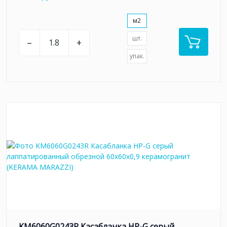
м2
шт.
–
+
упак.
KM6060G0243R Касабланка HP-G серый