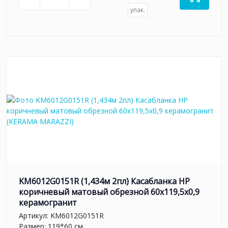
упак.
KM6012G0151R (1,434м 2пл) Касабланка HP
коричневый матовый обрезной 60x119,5x0,9
керамогранит
Артикул:
KM6012G0151R
Размер: 119*60 см