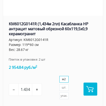
KM6012G0141R (1,434м 2пл) Касабланка HP
антрацит матовый обрезной 60x119,5x0,9
керамогранит
Артикул:
KM6012G0141R
Размер: 119*60 см
Вес: 28.67 кг
Плиток в упаковке:
2
шт
2
2 954.84 руб./м
м2
шт.
–
+
упак.