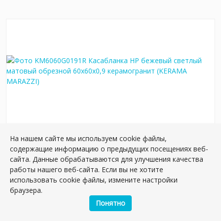
На нашем сайте мы используем cookie файлы,
KM6060G0191R Касабланка HP бежевый
содержащие информацию о предыдущих посещениях веб-
светлый матовый обрезной 60x60x0,9
сайта. Данные обрабатываются для улучшения качества
керамогранит
работы нашего веб-сайта. Если вы не хотите
Артикул:
KM6060G0191R
использовать cookie файлы, измените настройки
Размер: 60*60 см
браузера.
Вес: 37.50 кг
Понятно
Плиток в упаковке:
5
шт