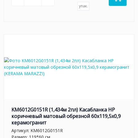
упак.
KM6012G0151R (1,434м 2пл) Касабланка HP
коричневый матовый обрезной 60x119,5x0,9
керамогранит
Артикул:
KM6012G0151R
Размер: 119*60 см