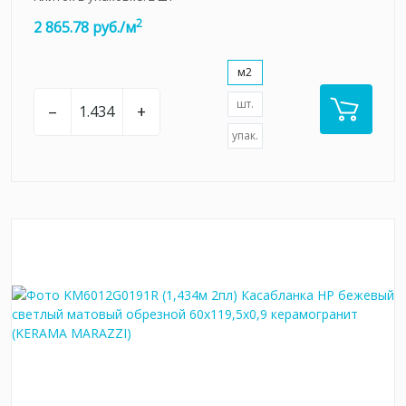
2
2 865.78 руб./м
м2
шт.
–
+
упак.