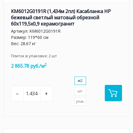
KM6012G0191R (1,434м 2пл) Касабланка HP
бежевый светлый матовый обрезной
60x119,5x0,9 керамогранит
Артикул:
KM6012G0191R
Размер: 119*60 см
Вес: 28.67 кг
Плиток в упаковке:
2
шт
2
2 865.78 руб./м
м2
шт.
–
+
упак.