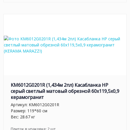
KM6012G0201R (1,434м 2пл) Касабланка HP
серый светлый матовый обрезной 60x119,5x0,9
керамогранит
Артикул:
KM6012G0201R
Размер: 119*60 см
Вес: 28.67 кг
Плиток в упаковке:
2
шт