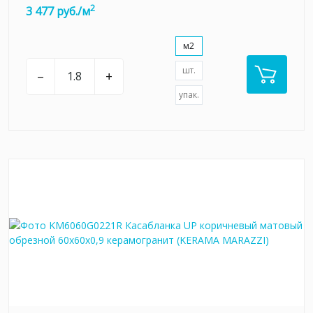
2
3 477 руб./м
м2
шт.
–
+
упак.