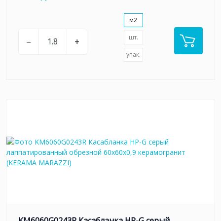
м2
шт.
–
+
упак.
KM6060G0243R Касабланка HP-G серый