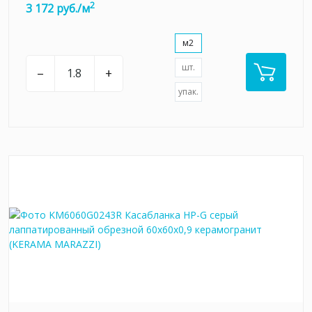
2
3 172 руб./м
м2
шт.
–
+
упак.