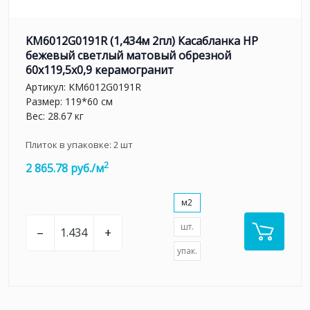
KM6012G0191R (1,434м 2пл) Касабланка HP
бежевый светлый матовый обрезной
60x119,5x0,9 керамогранит
Артикул:
KM6012G0191R
Размер: 119*60 см
Вес: 28.67 кг
Плиток в упаковке:
2
шт
2
2 865.78 руб./м
м2
шт.
–
+
упак.