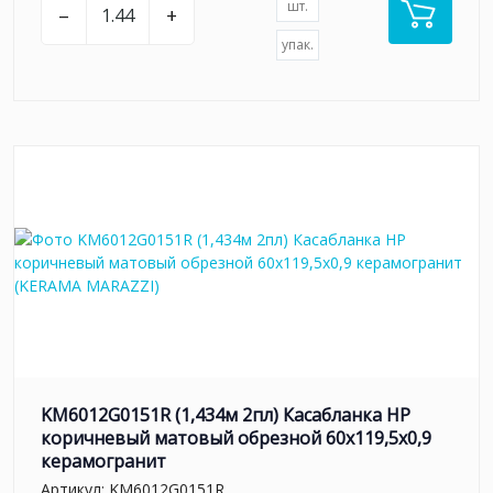
шт.
–
+
упак.
KM6012G0151R (1,434м 2пл) Касабланка HP
коричневый матовый обрезной 60x119,5x0,9
керамогранит
Артикул:
KM6012G0151R