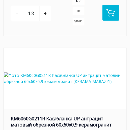
м2
шт.
–
+
упак.
KM6060G0211R Касабланка UP антрацит
матовый обрезной 60x60x0,9 керамогранит