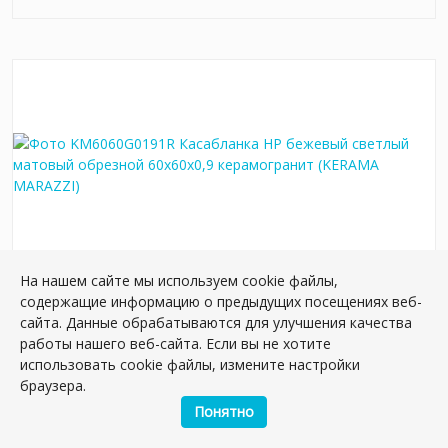
На нашем сайте мы используем cookie файлы,
содержащие информацию о предыдущих посещениях веб-
KM6060G0191R Касабланка HP бежевый
сайта. Данные обрабатываются для улучшения качества
светлый матовый обрезной 60x60x0,9
работы нашего веб-сайта. Если вы не хотите
керамогранит
использовать cookie файлы, измените настройки
Артикул:
KM6060G0191R
браузера.
Размер: 60*60 см
Понятно
Вес: 37.50 кг