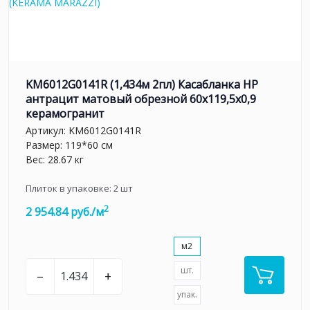
KM6012G0141R (1,434м 2пл) Касабланка HP
антрацит матовый обрезной 60x119,5x0,9
керамогранит
Артикул:
KM6012G0141R
Размер: 119*60 см
Вес: 28.67 кг
Плиток в упаковке:
2
шт
2
2 954.84 руб./м
м2
шт.
–
+
упак.