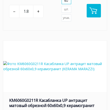
м2
шт.
–
+
упак.
KM6060G0211R Касабланка UP антрацит
матовый обрезной 60x60x0,9 керамогранит