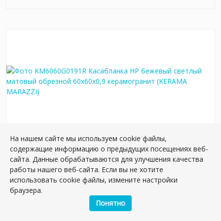
На нашем сайте мы используем cookie файлы,
содержащие информацию о предыдущих посещениях веб-
KM6060G0191R Касабланка HP бежевый
сайта. Данные обрабатываются для улучшения качества
светлый матовый обрезной 60x60x0,9
работы нашего веб-сайта. Если вы не хотите
керамогранит
использовать cookie файлы, измените настройки
Артикул:
KM6060G0191R
браузера.
Размер: 60*60 см
Понятно
Вес: 37.50 кг