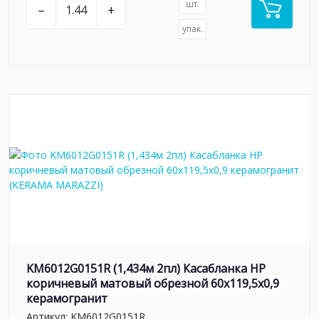
шт.
–
+
упак.
KM6012G0151R (1,434м 2пл) Касабланка HP
коричневый матовый обрезной 60x119,5x0,9
керамогранит
Артикул:
KM6012G0151R