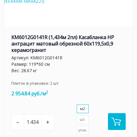
KM6012G0141R (1,434м 2пл) Касабланка HP
антрацит матовый обрезной 60x119,5x0,9
керамогранит
Артикул:
KM6012G0141R
Размер: 119*60 см
Вес: 28.67 кг
Плиток в упаковке:
2
шт
2
2 954.84 руб./м
м2
шт.
–
+
упак.