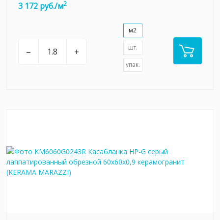
2
3 172 руб./м
м2
шт.
–
+
упак.