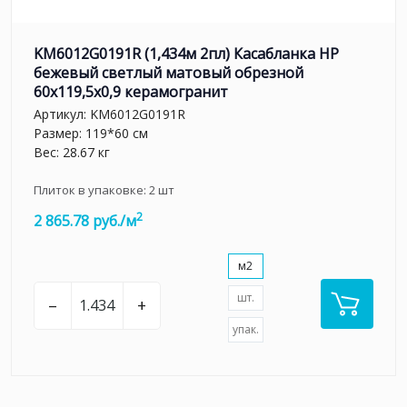
KM6012G0191R (1,434м 2пл) Касабланка HP
бежевый светлый матовый обрезной
60x119,5x0,9 керамогранит
Артикул:
KM6012G0191R
Размер: 119*60 см
Вес: 28.67 кг
Плиток в упаковке:
2
шт
2
2 865.78 руб./м
м2
шт.
–
+
упак.