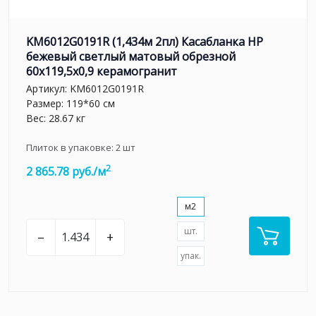
KM6012G0191R (1,434м 2пл) Касабланка HP
бежевый светлый матовый обрезной
60x119,5x0,9 керамогранит
Артикул:
KM6012G0191R
Размер: 119*60 см
Вес: 28.67 кг
Плиток в упаковке:
2
шт
2
2 865.78 руб./м
м2
шт.
–
+
упак.