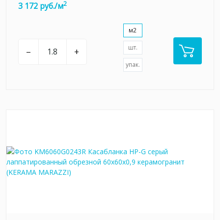
2
3 172 руб./м
м2
шт.
–
+
упак.