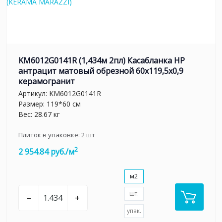
KM6012G0141R (1,434м 2пл) Касабланка HP
антрацит матовый обрезной 60x119,5x0,9
керамогранит
Артикул:
KM6012G0141R
Размер: 119*60 см
Вес: 28.67 кг
Плиток в упаковке:
2
шт
2
2 954.84 руб./м
м2
шт.
–
+
упак.