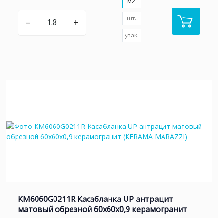
м2
шт.
–
+
упак.
KM6060G0211R Касабланка UP антрацит
матовый обрезной 60x60x0,9 керамогранит