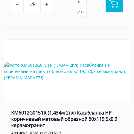
шт.
–
+
упак.
KM6012G0151R (1,434м 2пл) Касабланка HP
коричневый матовый обрезной 60x119,5x0,9
керамогранит
Артикул:
KM6012G0151R