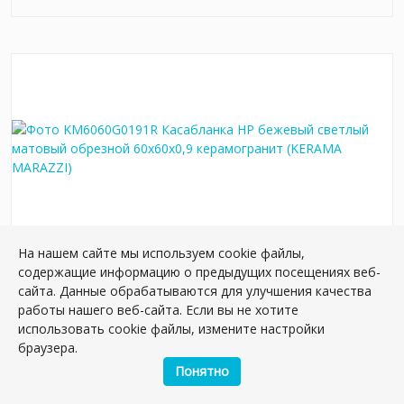
На нашем сайте мы используем cookie файлы,
содержащие информацию о предыдущих посещениях веб-
KM6060G0191R Касабланка HP бежевый
сайта. Данные обрабатываются для улучшения качества
светлый матовый обрезной 60x60x0,9
работы нашего веб-сайта. Если вы не хотите
керамогранит
использовать cookie файлы, измените настройки
Артикул:
KM6060G0191R
браузера.
Размер: 60*60 см
Понятно
Вес: 37.50 кг