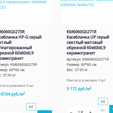
6060G0273R
KM6060G0271R
сабланка HP-G серый
Касабланка UP серый
етлый
светлый матовый
ппатированный
обрезной 60x60x0,9
резной 60x60x0,9
керамогранит
рамогранит
Артикул:
KM6060G0271R
тикул:
KM6060G0273R
Размер: 60*60 см
змер: 60*60 см
Вес: 37.50 кг
: 37.50 кг
Плиток в упаковке:
5
шт
иток в упаковке:
5
шт
2
3 172 руб./м
2
247.64 руб./м
м2
м2
шт.
–
+