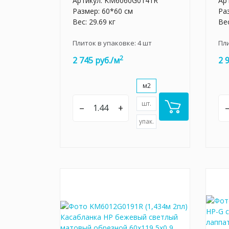
Артикул:
KM6060G0141R
Ар
Размер: 60*60 см
Ра
Вес: 29.69 кг
Вес
Плиток в упаковке:
4
шт
Пл
2
2 745 руб./м
2 
м2
шт.
–
+
упак.