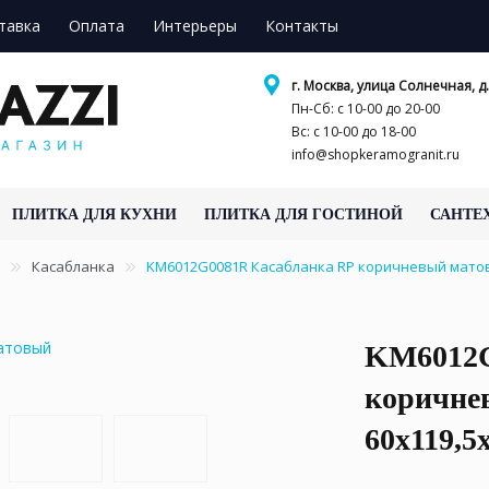
тавка
Оплата
Интерьеры
Контакты
г. Москва, улица Солнечная, д.
Пн-Сб: с 10-00 до 20-00
Вс: с 10-00 до 18-00
info@shopkeramogranit.ru
ПЛИТКА ДЛЯ КУХНИ
ПЛИТКА ДЛЯ ГОСТИНОЙ
САНТЕ
Касабланка
KM6012G0081R Касабланка RP коричневый матов
KM6012G
коричне
60x119,5