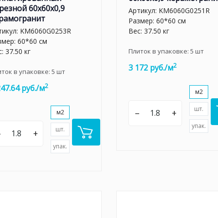
резной 60x60x0,9
Артикул:
KM6060G0251R
рамогранит
Размер: 60*60 см
тикул:
KM6060G0253R
Вес: 37.50 кг
змер: 60*60 см
: 37.50 кг
Плиток в упаковке:
5
шт
2
3 172 руб./м
иток в упаковке:
5
шт
2
247.64 руб./м
м2
шт.
–
+
м2
упак.
шт.
–
+
упак.