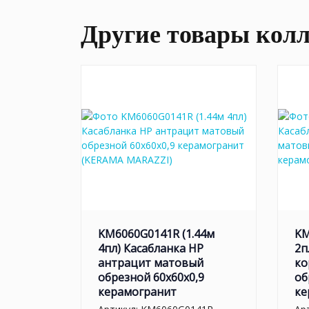
Другие товары кол
KM6060G0141R (1.44м
KM
4пл) Касабланка HP
2п
антрацит матовый
ко
обрезной 60x60x0,9
об
керамогранит
ке