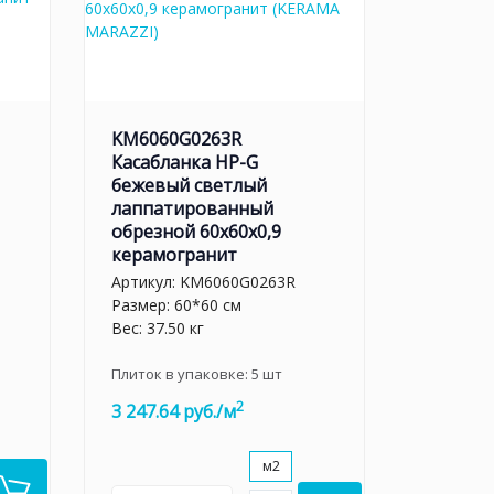
KM6060G0263R
Касабланка HP-G
бежевый светлый
лаппатированный
обрезной 60x60x0,9
керамогранит
Артикул:
KM6060G0263R
Размер: 60*60 см
Вес: 37.50 кг
Плиток в упаковке:
5
шт
2
3 247.64 руб./м
м2