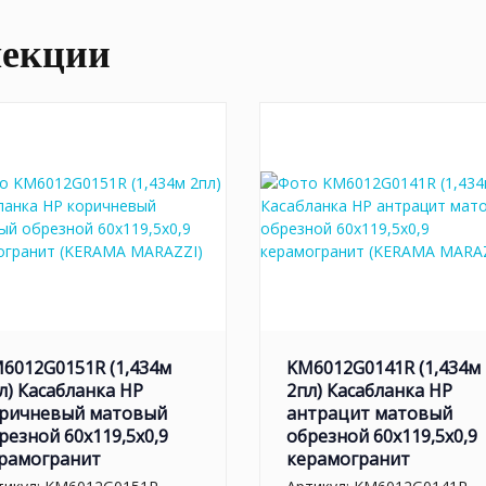
лекции
6012G0151R (1,434м
KM6012G0141R (1,434м
л) Касабланка HP
2пл) Касабланка HP
ричневый матовый
антрацит матовый
резной 60x119,5x0,9
обрезной 60x119,5x0,9
рамогранит
керамогранит