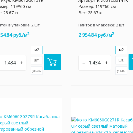
тикул:
KM6012G0151R
Артикул:
KM6012G0141R
змер: 119*60 см
Размер: 119*60 см
: 28.67 кг
Вес: 28.67 кг
иток в упаковке:
2
шт
Плиток в упаковке:
2
шт
2
2
954.84 руб./м
2 954.84 руб./м
м2
м2
шт.
шт.
–
+
–
+
упак.
упак.