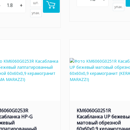
шт.
–
+
упак.
упак.
6060G0253R
KM6060G0251R
сабланка HP-G
Касабланка UP бежевы
жевый
матовый обрезной
ппатированный
60x60x0,9 керамограни