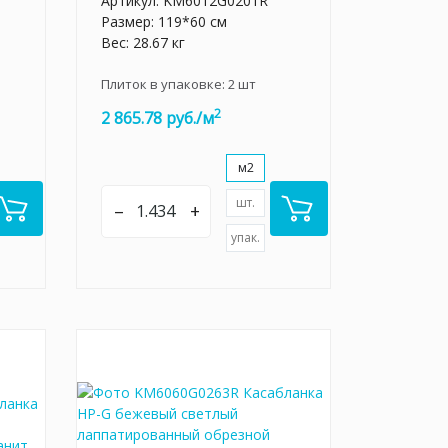
Артикул:
KM6012G0201R
Размер: 119*60 см
Вес: 28.67 кг
Плиток в упаковке:
2
шт
2
2 865.78 руб./м
м2
шт.
–
+
упак.