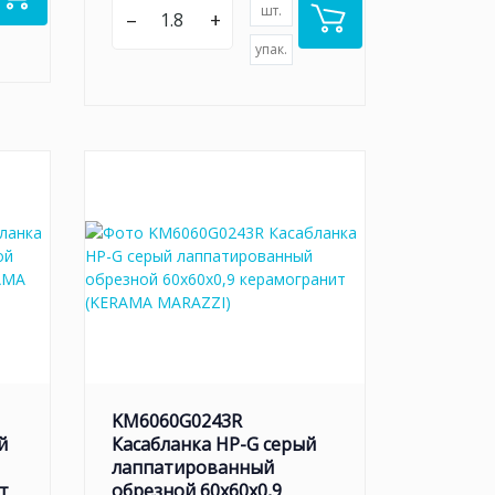
шт.
–
+
упак.
KM6060G0243R
й
Касабланка HP-G серый
лаппатированный
т
обрезной 60x60x0,9