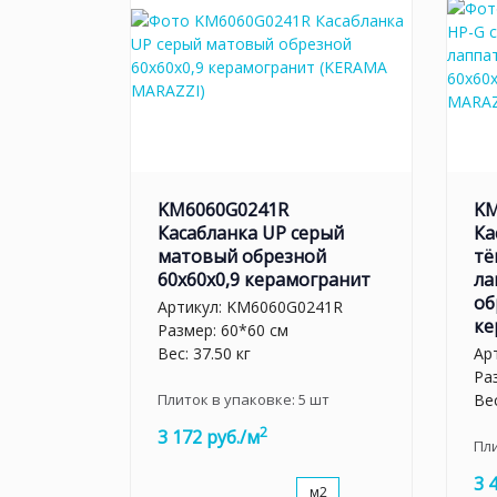
KM6060G0241R
KM
Касабланка UP серый
Ка
матовый обрезной
тё
60x60x0,9 керамогранит
ла
об
Артикул:
KM6060G0241R
ке
Размер: 60*60 см
Вес: 37.50 кг
Ар
Ра
Плиток в упаковке:
5
шт
Вес
2
3 172 руб./м
Пл
3 
м2