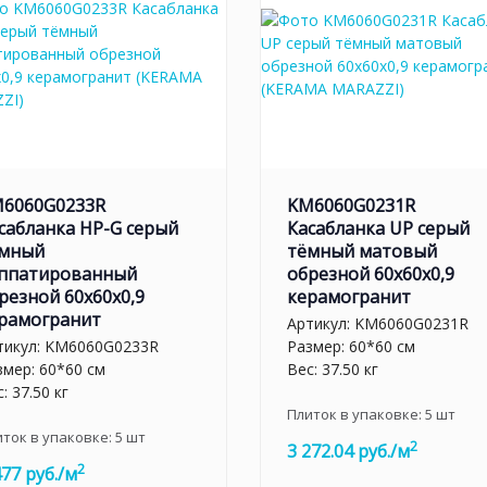
6060G0233R
KM6060G0231R
сабланка HP-G серый
Касабланка UP серый
мный
тёмный матовый
ппатированный
обрезной 60x60x0,9
резной 60x60x0,9
керамогранит
рамогранит
Артикул:
KM6060G0231R
тикул:
KM6060G0233R
Размер: 60*60 см
змер: 60*60 см
Вес: 37.50 кг
: 37.50 кг
Плиток в упаковке:
5
шт
иток в упаковке:
5
шт
2
3 272.04 руб./м
2
477 руб./м