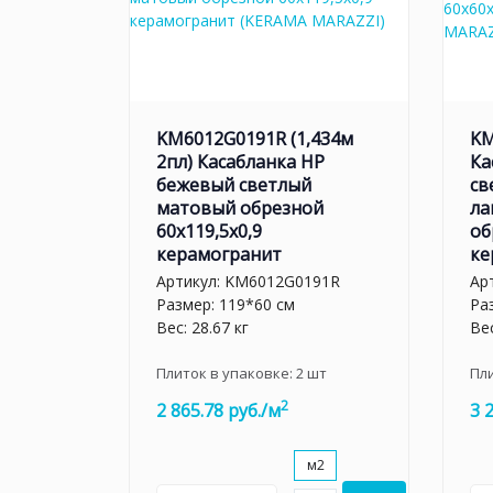
KM6012G0191R (1,434м
KM
2пл) Касабланка HP
Ка
бежевый светлый
св
матовый обрезной
ла
60x119,5x0,9
об
керамогранит
ке
Артикул:
KM6012G0191R
Ар
Размер: 119*60 см
Ра
Вес: 28.67 кг
Вес
Плиток в упаковке:
2
шт
Пл
2
2 865.78 руб./м
3 
м2