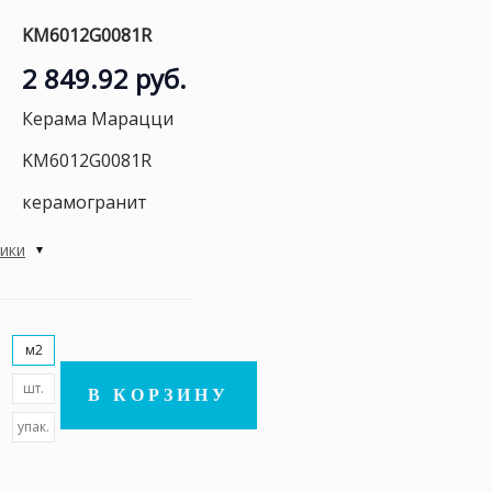
KM6012G0081R
2 849.92 руб.
Керама Марацци
KM6012G0081R
керамогранит
тики
м2
шт.
В КОРЗИНУ
упак.