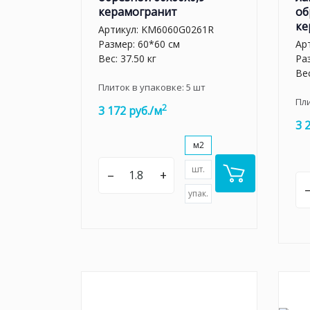
керамогранит
об
ке
Артикул:
KM6060G0261R
Размер: 60*60 см
Ар
Вес: 37.50 кг
Ра
Вес
Плиток в упаковке:
5
шт
Пл
2
3 172 руб./м
3 
м2
шт.
–
+
упак.