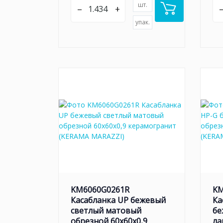
шт.
–
+
упак.
KM6060G0261R
KM
Касабланка UP бежевый
Ка
светлый матовый
бе
обрезной 60x60x0,9
ла