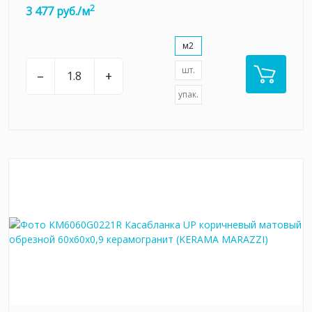
2
3 477 руб./м
м2
шт.
–
+
упак.