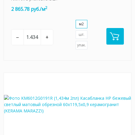
2
2 865.78 руб./м
м2
шт.
–
+
упак.