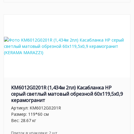
KM6012G0201R (1,434м 2пл) Касабланка HP
серый светлый матовый обрезной 60x119,5x0,9
керамогранит
Артикул:
KM6012G0201R
Размер: 119*60 см
Вес: 28.67 кг
Плиток в упаковке:
2
шт