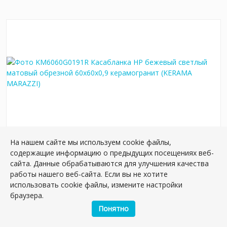
На нашем сайте мы используем cookie файлы,
KM6060G0191R Касабланка HP бежевый
содержащие информацию о предыдущих посещениях веб-
светлый матовый обрезной 60x60x0,9
сайта. Данные обрабатываются для улучшения качества
керамогранит
работы нашего веб-сайта. Если вы не хотите
Артикул:
KM6060G0191R
использовать cookie файлы, измените настройки
Размер: 60*60 см
браузера.
Вес: 37.50 кг
Понятно
Плиток в упаковке:
5
шт