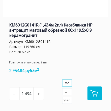
KM6012G0141R (1,434м 2пл) Касабланка HP
антрацит матовый обрезной 60x119,5x0,9
керамогранит
Артикул:
KM6012G0141R
Размер: 119*60 см
Вес: 28.67 кг
Плиток в упаковке:
2
шт
2
2 954.84 руб./м
м2
шт.
–
+
упак.