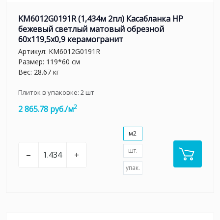
KM6012G0191R (1,434м 2пл) Касабланка HP
бежевый светлый матовый обрезной
60x119,5x0,9 керамогранит
Артикул:
KM6012G0191R
Размер: 119*60 см
Вес: 28.67 кг
Плиток в упаковке:
2
шт
2
2 865.78 руб./м
м2
шт.
–
+
упак.