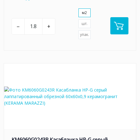
м2
шт.
–
+
упак.
KM6060G0243R Касабланка HP-G серый