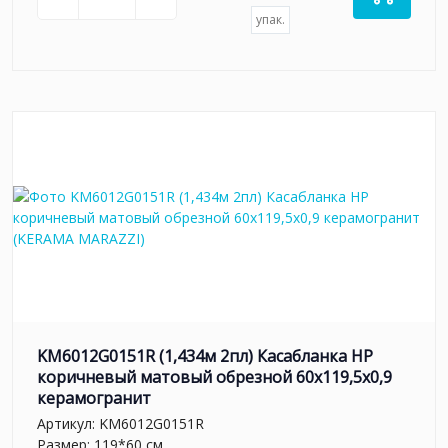
упак.
KM6012G0151R (1,434м 2пл) Касабланка HP
коричневый матовый обрезной 60x119,5x0,9
керамогранит
Артикул:
KM6012G0151R
Размер: 119*60 см