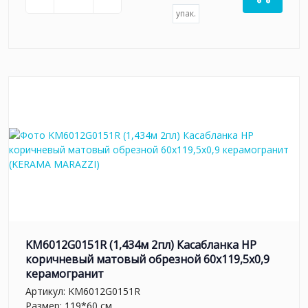
упак.
KM6012G0151R (1,434м 2пл) Касабланка HP
коричневый матовый обрезной 60x119,5x0,9
керамогранит
Артикул:
KM6012G0151R
Размер: 119*60 см