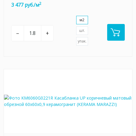
2
3 477 руб./м
м2
шт.
–
+
упак.