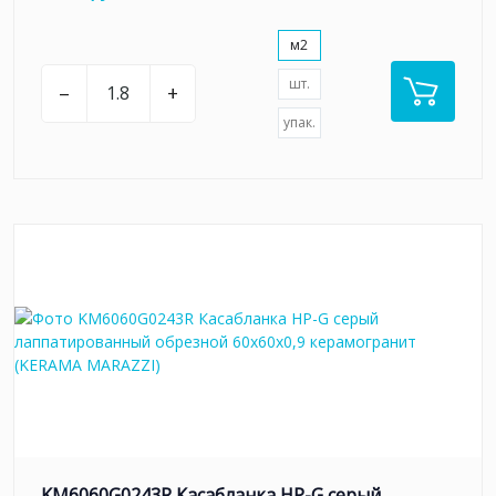
м2
шт.
–
+
упак.
KM6060G0243R Касабланка HP-G серый