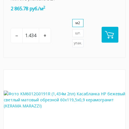
2
2 865.78 руб./м
м2
шт.
–
+
упак.