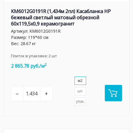
KM6012G0191R (1,434м 2пл) Касабланка HP
бежевый светлый матовый обрезной
60x119,5x0,9 керамогранит
Артикул:
KM6012G0191R
Размер: 119*60 см
Вес: 28.67 кг
Плиток в упаковке:
2
шт
2
2 865.78 руб./м
м2
шт.
–
+
упак.