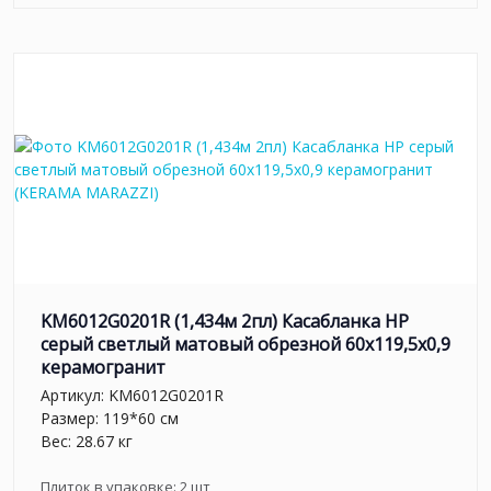
KM6012G0201R (1,434м 2пл) Касабланка HP
серый светлый матовый обрезной 60x119,5x0,9
керамогранит
Артикул:
KM6012G0201R
Размер: 119*60 см
Вес: 28.67 кг
Плиток в упаковке:
2
шт