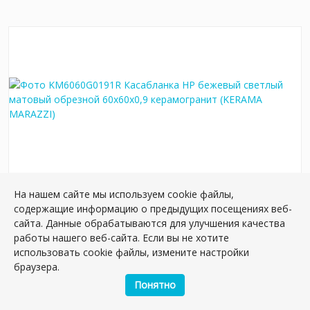
На нашем сайте мы используем cookie файлы,
KM6060G0191R Касабланка HP бежевый
содержащие информацию о предыдущих посещениях веб-
светлый матовый обрезной 60x60x0,9
сайта. Данные обрабатываются для улучшения качества
керамогранит
работы нашего веб-сайта. Если вы не хотите
Артикул:
KM6060G0191R
использовать cookie файлы, измените настройки
Размер: 60*60 см
браузера.
Вес: 37.50 кг
Понятно
Плиток в упаковке:
5
шт