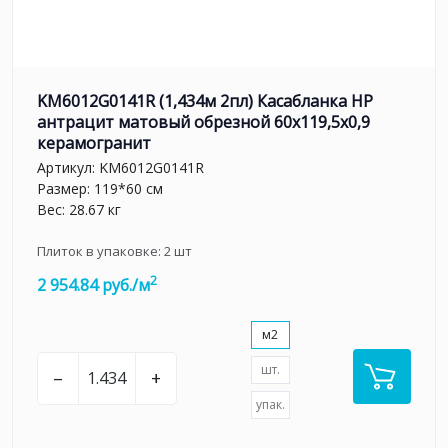
KM6012G0141R (1,434м 2пл) Касабланка HP
антрацит матовый обрезной 60x119,5x0,9
керамогранит
Артикул:
KM6012G0141R
Размер: 119*60 см
Вес: 28.67 кг
Плиток в упаковке:
2
шт
2
2 954.84 руб./м
м2
шт.
–
+
упак.