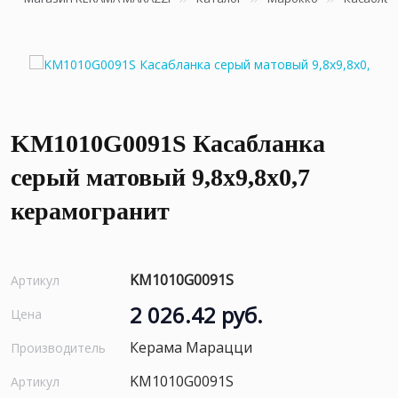
KM1010G0091S Касабланка
серый матовый 9,8x9,8x0,7
керамогранит
KM1010G0091S
Артикул
2 026.42 руб.
Цена
Керама Марацци
Производитель
KM1010G0091S
Артикул