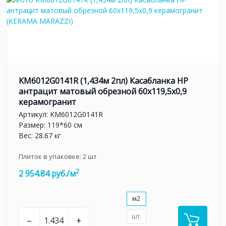
KM6012G0141R (1,434м 2пл) Касабланка HP
антрацит матовый обрезной 60x119,5x0,9
керамогранит
Артикул:
KM6012G0141R
Размер: 119*60 см
Вес: 28.67 кг
Плиток в упаковке:
2
шт
2
2 954.84 руб./м
м2
шт.
–
+