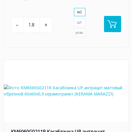
м2
шт.
–
+
упак.
KM6060G0211R Касабланка UP антрацит