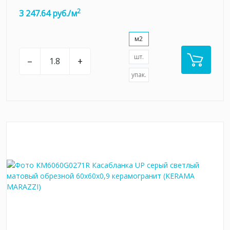
2
3 247.64 руб./м
м2
шт.
–
+
упак.