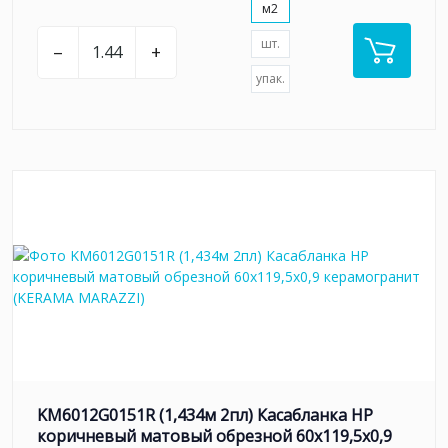
м2
шт.
–
+
упак.
KM6012G0151R (1,434м 2пл) Касабланка HP
коричневый матовый обрезной 60x119,5x0,9