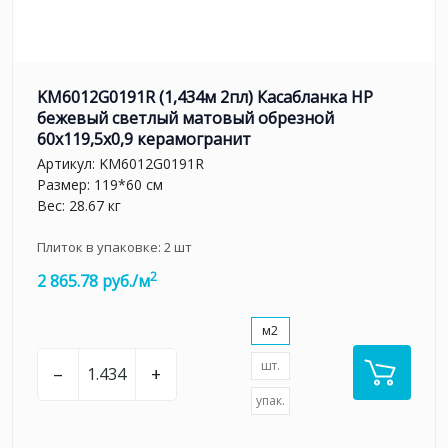
KM6012G0191R (1,434м 2пл) Касабланка HP
бежевый светлый матовый обрезной
60x119,5x0,9 керамогранит
Артикул:
KM6012G0191R
Размер: 119*60 см
Вес: 28.67 кг
Плиток в упаковке:
2
шт
2
2 865.78 руб./м
м2
шт.
–
+
упак.