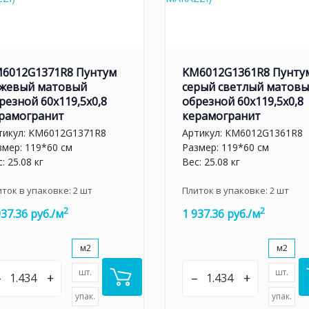
6012G1371R8 Пунтум
KM6012G1361R8 Пунту
жевый матовый
серый светлый матов
резной 60x119,5x0,8
обрезной 60x119,5x0,8
рамогранит
керамогранит
тикул:
KM6012G1371R8
Артикул:
KM6012G1361R8
змер: 119*60 см
Размер: 119*60 см
: 25.08 кг
Вес: 25.08 кг
иток в упаковке:
2
шт
Плиток в упаковке:
2
шт
2
2
937.36 руб./м
1 937.36 руб./м
м2
м2
шт.
шт.
–
+
–
+
упак.
упак.