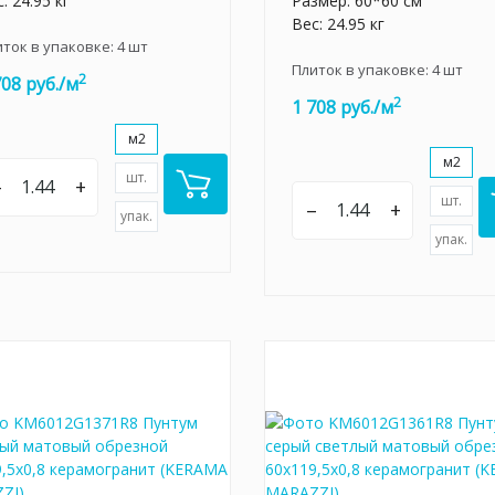
: 24.95 кг
Размер: 60*60 см
Вес: 24.95 кг
иток в упаковке:
4
шт
Плиток в упаковке:
4
шт
2
708 руб./м
2
1 708 руб./м
м2
м2
шт.
–
+
шт.
–
+
упак.
упак.