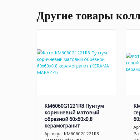
Другие товары кол
KM6060G1221R8 Пунтум
KM
коричневый матовый
се
обрезной 60x60x0,8
60
керамогранит
Ар
Артикул:
KM6060G1221R8
Ра