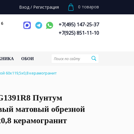
0
товаров
Вход
/
Регистрация
 6
+7(495) 147-25-37
+7(925) 851-11-10
ХНИКА
ОБОИ
й 60x119,5x0,8 керамогранит
1391R8 Пунтум
вый матовый обрезной
x0,8 керамогранит