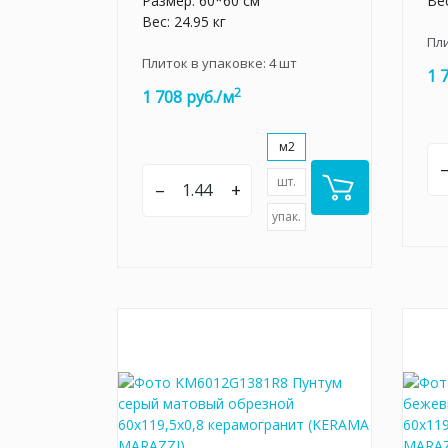
Размер: 60*60 см
Вес
Вес: 24.95 кг
Пл
Плиток в упаковке:
4
шт
1 
2
1 708 руб./м
м2
шт.
–
+
упак.