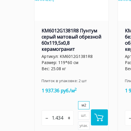
KM6012G1381R8 Пунтум
KM
серый матовый обрезной
бе
60x119,5x0,8
об
керамогранит
ке
Артикул:
KM6012G1381R8
Ар
Размер: 119*60 см
Ра
Вес: 25.08 кг
Вес
Плиток в упаковке:
2
шт
Пл
2
1 937.36 руб./м
1 
м2
шт.
–
+
упак.