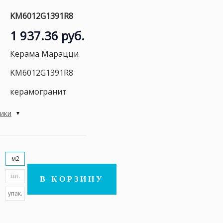
KM6012G1391R8
1 937.36 руб.
Керама Марацци
KM6012G1391R8
керамогранит
тики
м2
шт.
В КОРЗИНУ
упак.