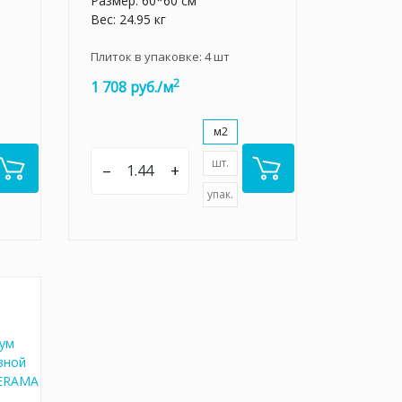
Размер: 60*60 см
Вес: 24.95 кг
Плиток в упаковке:
4
шт
2
1 708 руб./м
м2
шт.
–
+
упак.