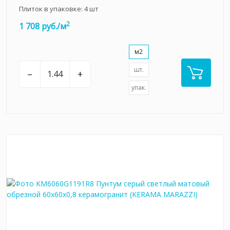
Плиток в упаковке:
4
шт
2
1 708 руб./м
м2
шт.
–
+
упак.