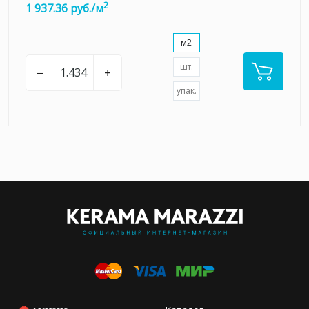
2
1 937.36 руб./м
м2
шт.
–
+
упак.