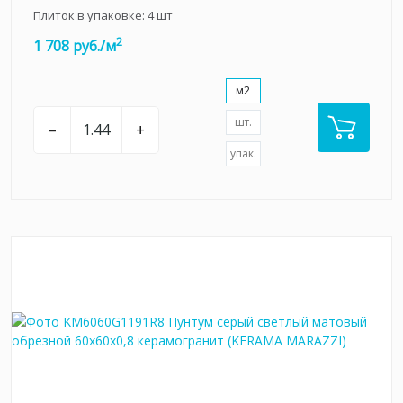
Плиток в упаковке:
4
шт
2
1 708 руб./м
м2
шт.
–
+
упак.