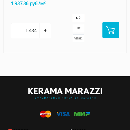
2
1 937.36 руб./м
м2
шт.
–
+
упак.