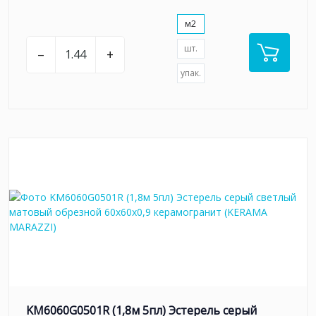
м2
шт.
–
+
упак.
KM6060G0501R (1,8м 5пл) Эстерель серый