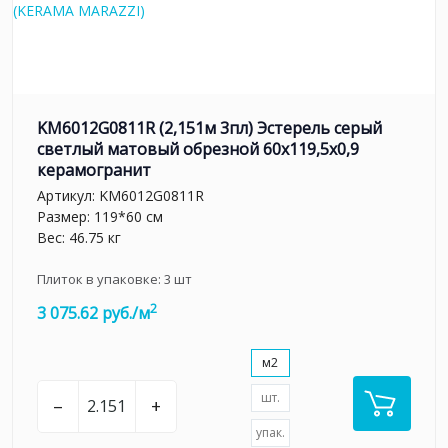
KM6012G0811R (2,151м 3пл) Эстерель серый
светлый матовый обрезной 60x119,5x0,9
керамогранит
Артикул:
KM6012G0811R
Размер: 119*60 см
Вес: 46.75 кг
Плиток в упаковке:
3
шт
2
3 075.62 руб./м
м2
шт.
–
+
упак.