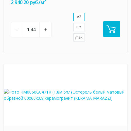
2
2 940.20 руб./м
м2
шт.
–
+
упак.