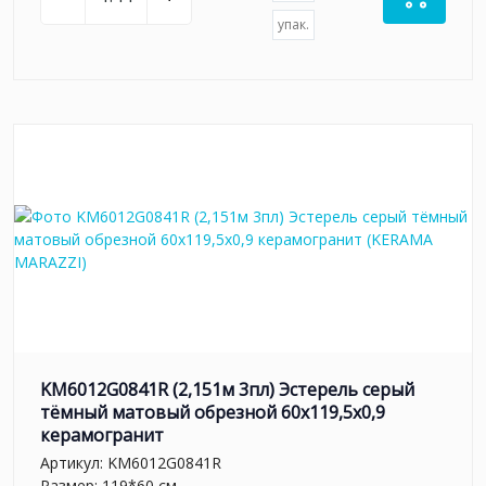
упак.
KM6012G0841R (2,151м 3пл) Эстерель серый
тёмный матовый обрезной 60x119,5x0,9
керамогранит
Артикул:
KM6012G0841R
Размер: 119*60 см