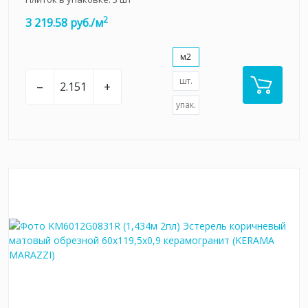
2
3 219.58 руб./м
м2
шт.
–
+
упак.