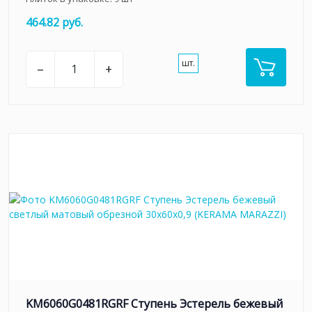
464.82 руб.
шт.
–
+
KM6060G0481RGRF Ступень Эстерель бежевый