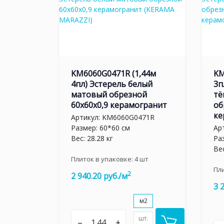
KM6060G0471R (1,44м
KM
4пл) Эстерель белый
3п
матовый обрезной
тё
60x60x0,9 керамогранит
об
ке
Артикул:
KM6060G0471R
Размер: 60*60 см
Ар
Вес: 28.28 кг
Ра
Вес
Плиток в упаковке:
4
шт
Пл
2
2 940.20 руб./м
3 
м2
шт.
–
+