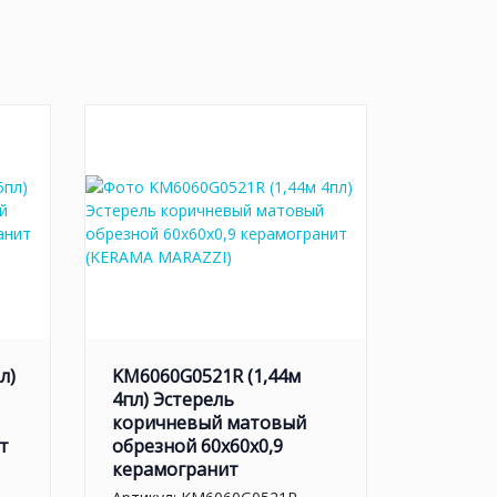
л)
KM6060G0521R (1,44м
4пл) Эстерель
коричневый матовый
т
обрезной 60x60x0,9
керамогранит