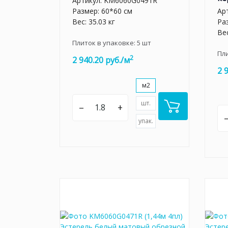
Артикул:
KM6060G0491R
Размер: 60*60 см
Ар
Вес: 35.03 кг
Ра
Вес
Плиток в упаковке:
5
шт
Пл
2
2 940.20 руб./м
2 
м2
шт.
–
+
упак.