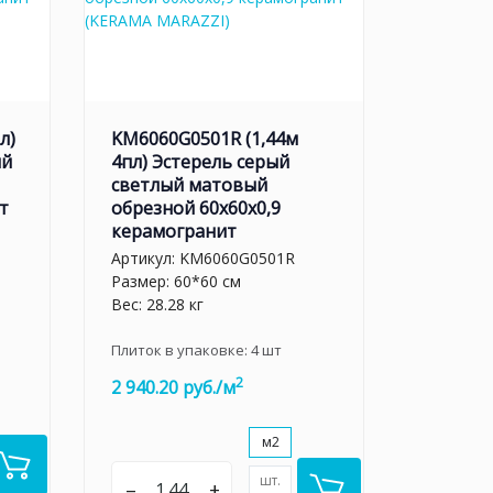
л)
KM6060G0501R (1,44м
ый
4пл) Эстерель серый
светлый матовый
т
обрезной 60x60x0,9
керамогранит
Артикул:
KM6060G0501R
Размер: 60*60 см
Вес: 28.28 кг
Плиток в упаковке:
4
шт
2
2 940.20 руб./м
м2
шт.
–
+