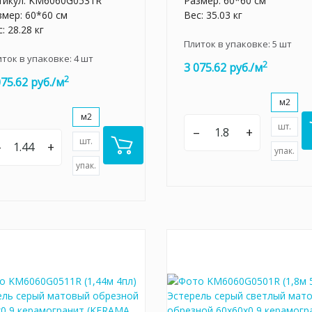
тикул:
KM6060G0531R
Размер: 60*60 см
змер: 60*60 см
Вес: 35.03 кг
: 28.28 кг
Плиток в упаковке:
5
шт
иток в упаковке:
4
шт
2
3 075.62 руб./м
2
075.62 руб./м
м2
м2
шт.
–
+
шт.
–
+
упак.
упак.