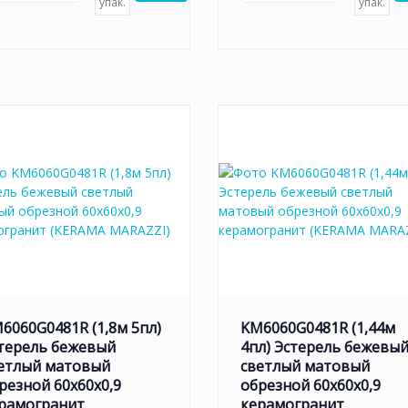
упак.
упак.
6060G0481R (1,8м 5пл)
KM6060G0481R (1,44м
терель бежевый
4пл) Эстерель бежевы
етлый матовый
светлый матовый
резной 60x60x0,9
обрезной 60x60x0,9
рамогранит
керамогранит