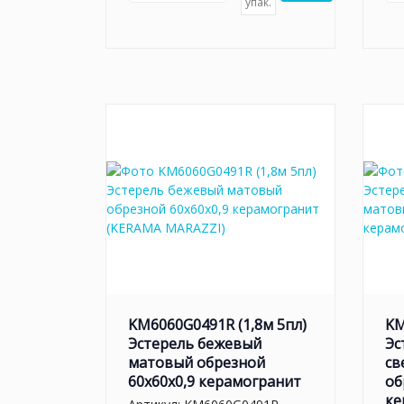
упак.
KM6060G0491R (1,8м 5пл)
KM
Эстерель бежевый
Эс
матовый обрезной
св
60x60x0,9 керамогранит
об
ке