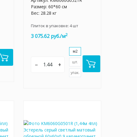
Артикул:
KM6060G0521R
Размер: 60*60 см
Вес: 28.28 кг
Плиток в упаковке:
4
шт
2
3 075.62 руб./м
м2
шт.
–
+
упак.