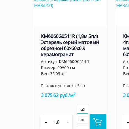
KM6060G0511R (1,8м 5пл)
KM
Эстерель серый матовый
4п
обрезной 60x60x0,9
ма
керамогранит
60
Артикул:
KM6060G0511R
Ар
Размер: 60*60 см
Ра
Вес: 35.03 кг
Вес
Плиток в упаковке:
5
шт
Пл
2
3 075.62 руб./м
3 
м2
шт.
–
+