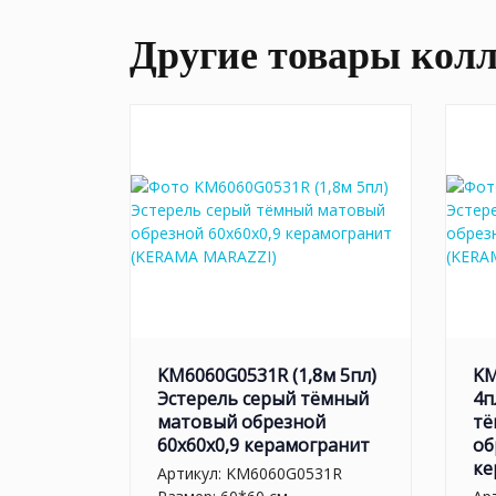
Другие товары кол
KM6060G0531R (1,8м 5пл)
KM
Эстерель серый тёмный
4п
матовый обрезной
тё
60x60x0,9 керамогранит
об
ке
Артикул:
KM6060G0531R