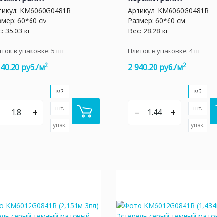
тикул:
KM6060G0481R
Артикул:
KM6060G0481R
змер: 60*60 см
Размер: 60*60 см
: 35.03 кг
Вес: 28.28 кг
иток в упаковке:
5
шт
Плиток в упаковке:
4
шт
2
2
940.20 руб./м
2 940.20 руб./м
м2
м2
шт.
шт.
–
+
–
+
упак.
упак.