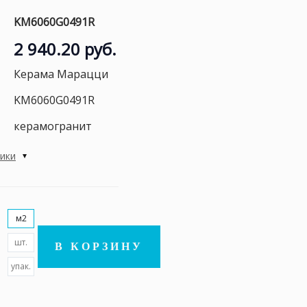
KM6060G0491R
2 940.20 руб.
Керама Марацци
KM6060G0491R
керамогранит
тики
м2
шт.
В КОРЗИНУ
упак.