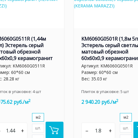
6060G0511R (1,44м
KM6060G0501R (1,8м 5п
л) Эстерель серый
Эстерель серый светл
товый обрезной
матовый обрезной
x60x0,9 керамогранит
60x60x0,9 керамограни
тикул:
KM6060G0511R
Артикул:
KM6060G0501R
змер: 60*60 см
Размер: 60*60 см
: 28.28 кг
Вес: 35.03 кг
иток в упаковке:
4
шт
Плиток в упаковке:
5
шт
2
2
075.62 руб./м
2 940.20 руб./м
м2
м2
шт.
шт.
–
+
–
+