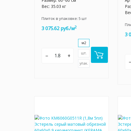
Размер: 60*60 см
Ар
Вес: 35.03 кг
Ра
Вес
Плиток в упаковке:
5
шт
Пл
2
3 075.62 руб./м
3 
м2
шт.
–
+
упак.