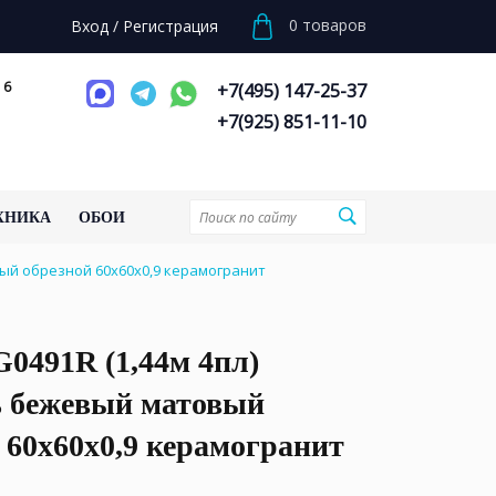
0
товаров
Вход
/
Регистрация
 6
+7(495) 147-25-37
+7(925) 851-11-10
ХНИКА
ОБОИ
вый обрезной 60x60x0,9 керамогранит
0491R (1,44м 4пл)
ь бежевый матовый
 60x60x0,9 керамогранит