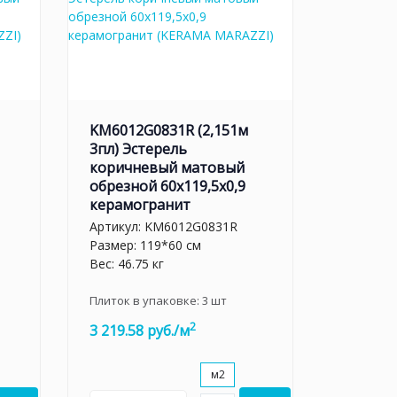
KM6012G0831R (2,151м
3пл) Эстерель
коричневый матовый
обрезной 60x119,5x0,9
керамогранит
Артикул:
KM6012G0831R
Размер: 119*60 см
Вес: 46.75 кг
Плиток в упаковке:
3
шт
2
3 219.58 руб./м
м2