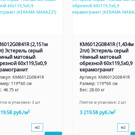
6012G0841R (2,151м
KM6012G0841R (1,434м
л) Эстерель серый
2пл) Эстерель серый
мный матовый
тёмный матовый
резной 60x119,5x0,9
обрезной 60x119,5x0,9
рамогранит
керамогранит
тикул:
KM6012G0841R
Артикул:
KM6012G0841R
змер: 119*60 см
Размер: 119*60 см
: 46.75 кг
Вес: 28.00 кг
иток в упаковке:
3
шт
Плиток в упаковке:
2
шт
2
2
219.58 руб./м
3 219.58 руб./м
м2
м2