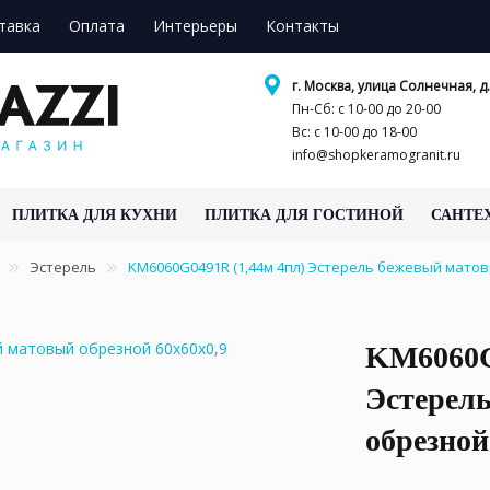
тавка
Оплата
Интерьеры
Контакты
г. Москва, улица Солнечная, д.
Пн-Сб: с 10-00 до 20-00
Вс: с 10-00 до 18-00
info@shopkeramogranit.ru
ПЛИТКА ДЛЯ КУХНИ
ПЛИТКА ДЛЯ ГОСТИНОЙ
САНТЕ
Эстерель
KM6060G0491R (1,44м 4пл) Эстерель бежевый мато
KM6060G
Эстерел
обрезной