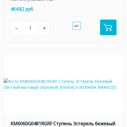
464.82 руб.
шт.
–
+
KM6060G0481RGRF Ступень Эстерель бежевый