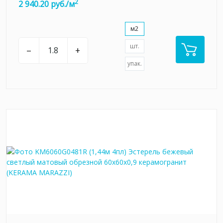
2
2 940.20 руб./м
м2
шт.
–
+
упак.