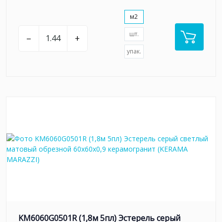
м2
шт.
–
+
упак.
KM6060G0501R (1,8м 5пл) Эстерель серый