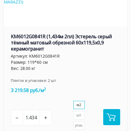
KM6012G0841R (1,434м 2пл) Эстерель серый
тёмный матовый обрезной 60x119,5x0,9
керамогранит
Артикул:
KM6012G0841R
Размер: 119*60 см
Вес: 28.00 кг
Плиток в упаковке:
2
шт
2
3 219.58 руб./м
м2
шт.
–
+
упак.