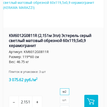
KM6012G0811R (2,151м 3пл) Эстерель серый
светлый матовый обрезной 60x119,5x0,9
керамогранит
Артикул:
KM6012G0811R
Размер: 119*60 см
Вес: 46.75 кг
Плиток в упаковке:
3
шт
2
3 075.62 руб./м
м2
шт.
–
+